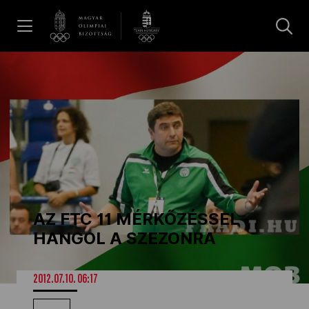
UGRÁS A TARTALOMRA »
Hírek
Galéria
Dakar 2026
AZ FTC 11 MÉRKŐZÉSSEL
Los Angeles 2028
HANGOL A SZEZONRA
MOB
2012.07.10. 06:17