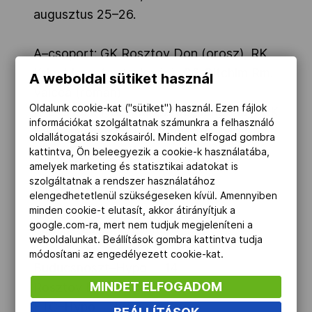
augusztus 25–26.
A–csoport: GK Rosztov Don (orosz), RK
Krim Mercator (szlovén), CS Oltchim Rm.
A weboldal sütiket használ
Valcea (román)
Oldalunk cookie-kat ("sütiket") használ. Ezen fájlok
B–csoport: FTC-Rail Cargo Hungaria, ZRK
információkat szolgáltatnak számunkra a felhasználó
Buducsnoszt T-Mobile (montenegrói),
oldallátogatási szokásairól. Mindent elfogad gombra
Hypo NÖ (osztrák)
kattintva, Ön beleegyezik a cookie-k használatába,
amelyek marketing és statisztikai adatokat is
szolgáltatnak a rendszer használatához
A menetrend
elengedhetetlenül szükségeseken kívül. Amennyiben
minden cookie-t elutasít, akkor átirányítjuk a
google.com-ra, mert nem tudjuk megjeleníteni a
Augusztus 25. (szombat)
weboldalunkat. Beállítások gombra kattintva tudja
módosítani az engedélyezett cookie-kat.
Buducsnoszt–Hypo 14
MINDET ELFOGADOM
Rosztov Don–Valcea 15.55
FTC–Hypo 17.50