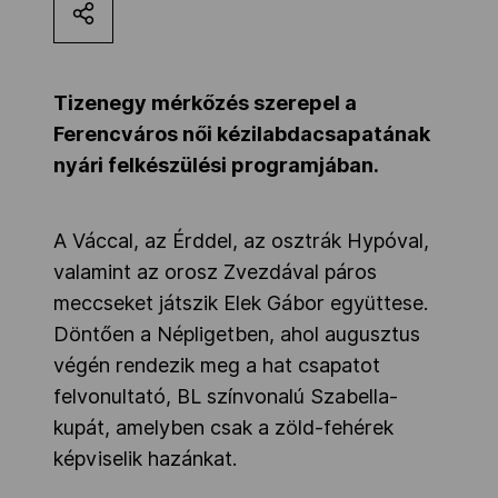
Kettőskarrier-program
Tizenegy mérkőzés szerepel a
NOB
Ferencváros női kézilabdacsapatának
nyári felkészülési programjában.
Társszervezetek
A Váccal, az Érddel, az osztrák Hypóval,
valamint az orosz Zvezdával páros
OVEP
meccseket játszik Elek Gábor együttese.
Döntően a Népligetben, ahol augusztus
Adatbank
végén rendezik meg a hat csapatot
felvonultató, BL színvonalú Szabella-
kupát, amelyben csak a zöld-fehérek
képviselik hazánkat.