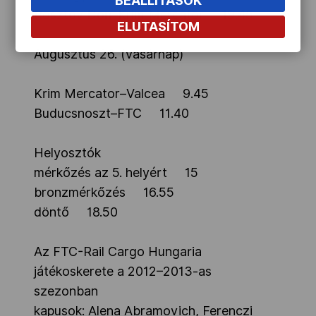
BEÁLLÍTÁSOK
Rosztov Don–Krim Mercator 19.45
ELUTASÍTOM
Augusztus 26. (vasárnap)
Krim Mercator–Valcea 9.45
Buducsnoszt–FTC 11.40
Helyosztók
mérkőzés az 5. helyért 15
bronzmérkőzés 16.55
döntő 18.50
Az FTC-Rail Cargo Hungaria
játékoskerete a 2012–2013-as
szezonban
kapusok: Alena Abramovich, Ferenczi