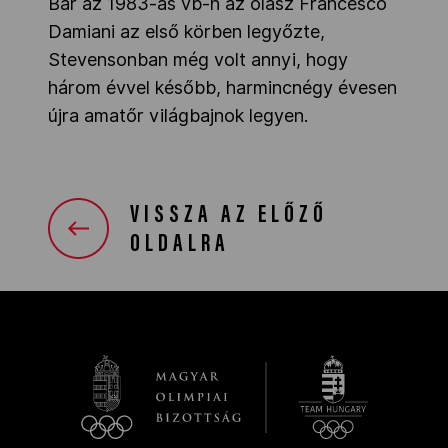
Bár az 1983-as vb-n az olasz Francesco
Damiani az első körben legyőzte,
Stevensonban még volt annyi, hogy
három évvel később, harmincnégy évesen
újra amatőr világbajnok legyen.
VISSZA AZ ELŐZŐ
OLDALRA