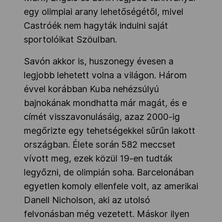
egy olimpiai arany lehetőségétől, mivel
Kettőskarrier-program
Castróék nem hagyták indulni saját
sportolóikat Szöulban.
NOB
Savón akkor is, huszonegy évesen a
legjobb lehetett volna a világon. Három
Társszervezetek
évvel korábban Kuba nehézsúlyú
bajnokának mondhatta már magát, és e
címét visszavonulásáig, azaz 2000-ig
OVEP
megőrizte egy tehetségekkel sűrűn lakott
országban. Élete során 582 meccset
vívott meg, ezek közül 19-en tudták
Adatbank
legyőzni, de olimpián soha. Barcelonában
egyetlen komoly ellenfele volt, az amerikai
Danell Nicholson, aki az utolsó
felvonásban még vezetett. Máskor ilyen