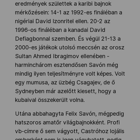
eredmények születtek a karibi bajnok
mérkőzésein: 14-1 az 1992-es fináléban a
nigériai David Izonritel ellen. 20-2 az
1996-os fináléban a kanadai David
Defiagbonnal szemben. És végül 21-13 a
2000-es játékok utolsó meccsén az orosz
Sultan Ahmed Ibragimov ellenében -
harminchárom esztendősen Savón még
mindig ilyen teljesítményre volt képes. Volt
egy mumusa, az üzbég Csagajev, de ő
Sydneyben már azelőtt kiesett, hogy a
kubaival összekerült volna.
Utána abbahagyta Felix Savón, mégpedig
hatszoros amatőr világbajnokként. Profi
vb-címre ő sem vágyott, Castróhoz lojális
emberként nem is igen vágyhatott, pedig