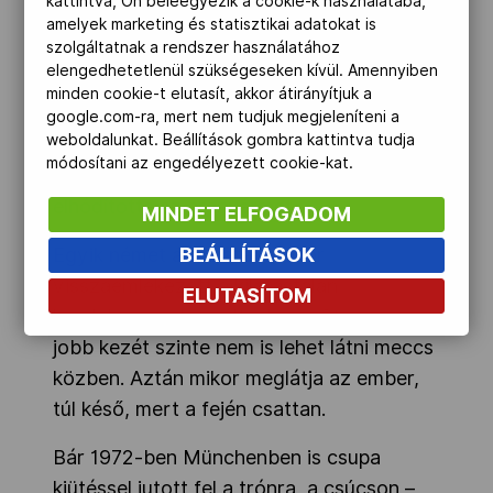
kattintva, Ön beleegyezik a cookie-k használatába,
kóstolgatta őt a 195 centis kubai –másikat
amelyek marketing és statisztikai adatokat is
néha ugyan eleresztette, de nemigen
szolgáltatnak a rendszer használatához
találta el tisztán.
elengedhetetlenül szükségeseken kívül. Amennyiben
minden cookie-t elutasít, akkor átirányítjuk a
A döntőt is pontozással nyerte Teofilo
google.com-ra, mert nem tudjuk megjeleníteni a
weboldalunkat. Beállítások gombra kattintva tudja
Stevenson, és Papp László után ő lett a
módosítani az engedélyezett cookie-kat.
második bokszoló, aki harmadszor is
elhódította az aranyérmet.
MINDET ELFOGADOM
BEÁLLÍTÁSOK
Egyik német áldozata, amikor
visszaemlékezett a kilátástalan
ELUTASÍTOM
küzdelemre, elmesélte, hogy Stevenson
jobb kezét szinte nem is lehet látni meccs
közben. Aztán mikor meglátja az ember,
túl késő, mert a fején csattan.
Bár 1972-ben Münchenben is csupa
kiütéssel jutott fel a trónra, a csúcson –