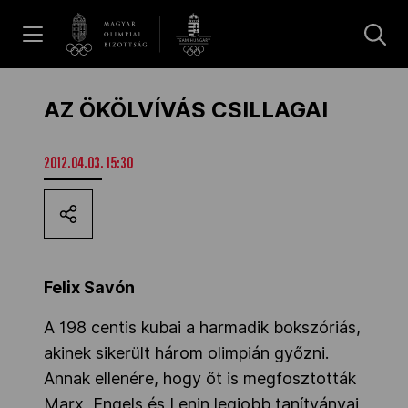
UGRÁS A TARTALOMRA »
Hírek
AZ ÖKÖLVÍVÁS CSILLAGAI
Galéria
2012.04.03. 15:30
Dakar 2026
Felix Savón
Los Angeles 2028
A 198 centis kubai a harmadik bokszóriás,
akinek sikerült három olimpián győzni.
MOB
Annak ellenére, hogy őt is megfosztották
Marx, Engels és Lenin legjobb tanítványai