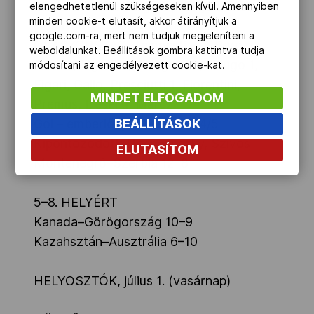
Madaras 1. Cs: Varga T., Varga Dénes,
elengedhetetlenül szükségeseken kívül. Amennyiben
minden cookie-t elutasít, akkor átirányítjuk a
Hosnyánszky, Szivós, Kis G. 1.
google.com-ra, mert nem tudjuk megjeleníteni a
OLASZORSZÁG: Tempesti – A. Perez,
weboldalunkat. Beállítások gombra kattintva tudja
Gitto 1, Figlioli 2, Giorgetti 2, Felugo 1,
módosítani az engedélyezett cookie-kat.
Figari, Gallo, Presciutti 1, Fiorentini,
MINDET ELFOGADOM
Premus, Deserti, Märcz
BEÁLLÍTÁSOK
Gól – emberlőnyből: 9/5, ill. 14/5
Kipontozódott: Hosnyánszky, Szivós
ELUTASÍTOM
Montenegró–Szerbia 12–8
5–8. HELYÉRT
Kanada–Görögország 10–9
Kazahsztán–Ausztrália 6–10
HELYOSZTÓK, július 1. (vasárnap)