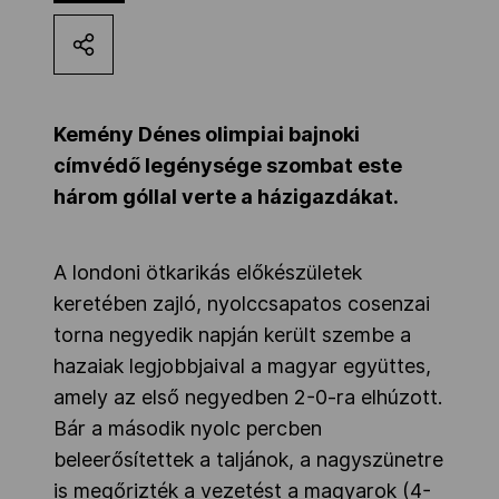
Kettőskarrier-program
NOB
Kemény Dénes olimpiai bajnoki
címvédő legénysége szombat este
három góllal verte a házigazdákat.
Társszervezetek
A londoni ötkarikás előkészületek
OVEP
keretében zajló, nyolccsapatos cosenzai
torna negyedik napján került szembe a
Adatbank
hazaiak legjobbjaival a magyar együttes,
amely az első negyedben 2-0-ra elhúzott.
Bár a második nyolc percben
beleerősítettek a taljánok, a nagyszünetre
is megőrizték a vezetést a magyarok (4-