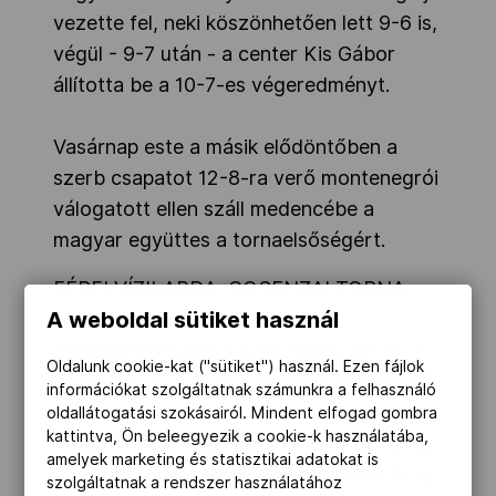
vezette fel, neki köszönhetően lett 9-6 is,
végül - 9-7 után - a center Kis Gábor
állította be a 10-7-es végeredményt.
Vasárnap este a másik elődöntőben a
szerb csapatot 12-8-ra verő montenegrói
válogatott ellen száll medencébe a
magyar együttes a tornaelsőségért.
FÉRFI VÍZILABDA, COSENZAI TORNA
A weboldal sütiket használ
ELŐDÖNTŐ
MAGYARORSZÁG–OLASZORSZÁG 10–7
Oldalunk cookie-kat ("sütiket") használ. Ezen fájlok
(2–1, 2–2, 3–3, 3–1), Cosenza. V: Koganov
információkat szolgáltatnak számunkra a felhasználó
(azeri), Alexandrescu (román)
oldallátogatási szokásairól. Mindent elfogad gombra
kattintva, Ön beleegyezik a cookie-k használatába,
MAGYARORSZÁG: Nagy V. – Kásás, Biros
amelyek marketing és statisztikai adatokat is
3, Varga Dániel, Steinmetz Á. 1, Kiss G. 4,
szolgáltatnak a rendszer használatához