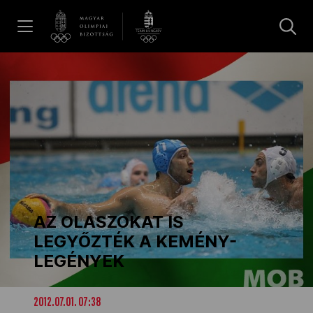
UGRÁS A TARTALOMRA »
Hírek
Galéria
Dakar 2026
AZ OLASZOKAT IS
Los Angeles 2028
LEGYŐZTÉK A KEMÉNY-
LEGÉNYEK
MOB
2012.07.01. 07:38