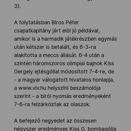
3).
A folytatásban Biros Péter
csapatkapitány járt elöl jó példával,
amikor is a harmadik játékrészben egymás
után kétszer is betalált, és 6-3-ra
alakította a meccs állását. 6-4 után a
szintén háromszoros olimpiai bajnok Kiss
Gergely ejtésgóllal módosított 7-4-re, de
- a magyar válogatott hivatalos honlapja,
a www.vlv.hu helyszíni beszámolója
szerint - a bírói nyomás eredményeként
7-6-ra felzárkóztak az olaszok.
A befejező negyedet az összesen
négyszer eredményes Kiss G. bombagólja