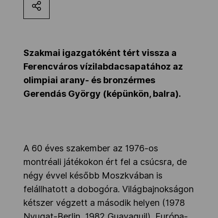
Kettőskarrier-program
NOB
Szakmai igazgatóként tért vissza a
Ferencváros vízilabdacsapatához az
olimpiai arany- és bronzérmes
Társszervezetek
Gerendás György (képünkön, balra).
OVEP
A 60 éves szakember az 1976-os
Adatbank
montréali játékokon ért fel a csúcsra, de
négy évvel később Moszkvában is
felállhatott a dobogóra. Világbajnokságon
kétszer végzett a második helyen (1978
Nyugat-Berlin, 1982 Guayaquil), Európa-