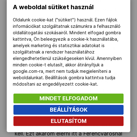
elvárás velünk szemben, hogy egy
A weboldal sütiket használ
’műhelyt’ építsünk fel” – beszélt jövőbeni
terveiről Gerendás György a
Oldalunk cookie-kat ("sütiket") használ. Ezen fájlok
sajtóeseményen.
információkat szolgáltatnak számunkra a felhasználó
oldallátogatási szokásairól. Mindent elfogad gombra
„Amikor 1996-ban megnyertük az első
kattintva, Ön beleegyezik a cookie-k használatába,
amelyek marketing és statisztikai adatokat is
bajnoki aranyunkat a BVSC-vel, akkor a
szolgáltatnak a rendszer használatához
Szeged ellen azért küzdöttünk, hogy
elengedhetetlenül szükségeseken kívül. Amennyiben
bejussunk a négy közé. Akkor Ambrus
minden cookie-t elutasít, akkor átirányítjuk a
google.com-ra, mert nem tudjuk megjeleníteni a
Tamás volt a kapusom, Varga Zsolt pedig
weboldalunkat. Beállítások gombra kattintva tudja
a centerem. Négy perccel a vége előtt
módosítani az engedélyezett cookie-kat.
négy góllal vezetett a Szeged, esélyünk
MINDET ELFOGADOM
sem volt. És akkor valahogy
rávicsorogtam a játékosokra, üvöltöttem,
BEÁLLÍTÁSOK
hogy most csinálják meg, ők
ELUTASÍTOM
visszavicsorogtak, és megtették, amit
kell. Ezt akarom elérni itt a Ferencvárosnál