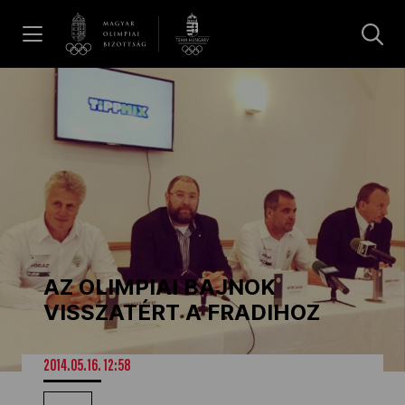
UGRÁS A TARTALOMRA »
Hírek
Galéria
Dakar 2026
AZ OLIMPIAI BAJNOK
Los Angeles 2028
VISSZATÉRT A FRADIHOZ
MOB
2014.05.16. 12:58