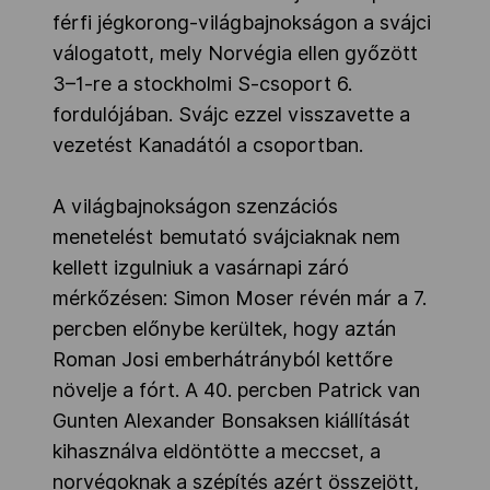
férfi jégkorong-világbajnokságon a svájci
válogatott, mely Norvégia ellen győzött
3–1-re a stockholmi S-csoport 6.
fordulójában. Svájc ezzel visszavette a
vezetést Kanadától a csoportban.
A világbajnokságon szenzációs
menetelést bemutató svájciaknak nem
kellett izgulniuk a vasárnapi záró
mérkőzésen: Simon Moser révén már a 7.
percben előnybe kerültek, hogy aztán
Roman Josi emberhátrányból kettőre
növelje a fórt. A 40. percben Patrick van
Gunten Alexander Bonsaksen kiállítását
kihasználva eldöntötte a meccset, a
norvégoknak a szépítés azért összejött,