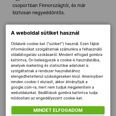
csoportban Finnországtól, és már
biztosan negyeddöntős.
SZLOVÁKIA–OROSZORSZÁG
A weboldal sütiket használ
A szlovákok két pofon után játszottak az
Oldalunk cookie-kat ("sütiket") használ. Ezen fájlok
oroszokkal, és az (orosz) medve nem
információkat szolgáltatnak számunkra a felhasználó
oldallátogatási szokásairól. Mindent elfogad gombra
játék, így megkapták a harmadikat is –
kattintva, Ön beleegyezik a cookie-k használatába,
szlovák szempontból 1–3 lett a vége. A
amelyek marketing és statisztikai adatokat is
vb-n a szlovákokkal szemben 2004 óta
szolgáltatnak a rendszer használatához
elengedhetetlenül szükségeseken kívül. Amennyiben
veretlen oroszok kicsit beragadtak az
minden cookie-t elutasít, akkor átirányítjuk a
első harmadban, ám Ilja Brizgalov mindent
google.com-ra, mert nem tudjuk megjeleníteni a
fogott, így a szlovákok csalódására gól
weboldalunkat. Beállítások gombra kattintva tudja
módosítani az engedélyezett cookie-kat.
nélkül zárult a nyitó játékrész.
MINDET ELFOGADOM
Mint aztán kiderült, a szlovákok ekkor