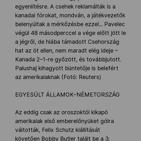
egyenlítésre. A csehek reklamálták is a
kanadai fórokat, mondván, a játékvezetők
belenyúltak a mérkőzésbe ezzel... Pavelec
végül 48 másodperccel a vége előtt jött le
a jégről, de hiába támadott Csehország
hat az öt ellen, nem maradt elég ideje –
Kanada 2–1-re győzött, és továbbjutott.
Palushaj kihagyott büntetője is belefért
az amerikaiaknak (Fotó: Reuters)
EGYESÜLT ÁLLAMOK–NÉMETORSZÁG
Az eddig csak az oroszoktól kikapó
amerikaiak első emberelőnyüket gólra
váltották, Felix Schutz kiállítását
követően Bobby Butler talált be a 3.