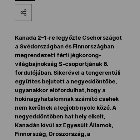
Kettőskarrier-program
NOB
Kanada 2–1-re legyőzte Csehországot
a Svédországban és Finnországban
megrendezett férfi jégkorong-
Társszervezetek
világbajnokság S-csoportjának 6.
fordulójában. Sikerével a tengerentúli
OVEP
együttes bejutott a negyeddöntőbe,
ugyanakkor előfordulhat, hogy a
hokinagyhatalomnak számító csehek
Adatbank
nem kerülnek a legjobb nyolc közé. A
negyeddöntőben hat hely elkelt,
Kanadán kívül az Egyesült Államok,
Finnország, Oroszország, a