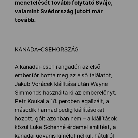
menetelését tovább folytató Svájc,
valamint Svédország jutott már
tovább.
KANADA–CSEHORSZÁG
A kanadai–cseh rangadón az első
emberfór hozta meg az első találatot,
Jakub Vorácek kiállítása után Wayne
Simmonds használta ki az emberelőnyt.
Petr Koukal a 18. percben egalizált, a
második harmad pedig kiállításokat
hozott, gólt azonban nem – a kiállítások
közül Luke Schenné érdemel említést, a
kanadai ugyanis kímélet nélkül, hátulról