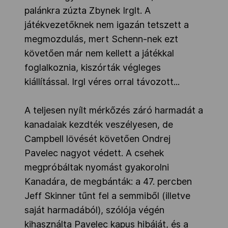
palánkra zúzta Zbynek Irglt. A
játékvezetőknek nem igazán tetszett a
megmozdulás, mert Schenn-nek ezt
követően már nem kellett a játékkal
foglalkoznia, kiszórták végleges
kiállítással. Irgl véres orral távozott...
A teljesen nyílt mérkőzés záró harmadát a
kanadaiak kezdték veszélyesen, de
Campbell lövését követően Ondrej
Pavelec nagyot védett. A csehek
megpróbáltak nyomást gyakorolni
Kanadára, de megbánták: a 47. percben
Jeff Skinner tűnt fel a semmiből (illetve
saját harmadából), szólója végén
kihasználta Pavelec kapus hibáját, és a