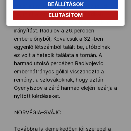
BEÁLLÍTÁSOK
majd' annyi kapura lövést jegyezhettek
fel, mint a következő két harmadban
ELUTASÍTOM
összesen, az oroszok pedig átvették az
irányítást. Radulov a 26. percben
emberelőnyből, Kovalcsuk a 32.-ben
egyenlő létszámból talált be, utóbbinak
ez volt a hetedik találata a tornán. A
harmad utolsó percében Radivojevic
emberhátrányos góllal visszahozta a
reményt a szlovákoknak, hogy aztán
Gyenyiszov a záró harmad elején lezárja a
nyitott kérdéseket.
NORVÉGIA–SVÁJC
Továbbra is kiemelkedően jól szerepel a