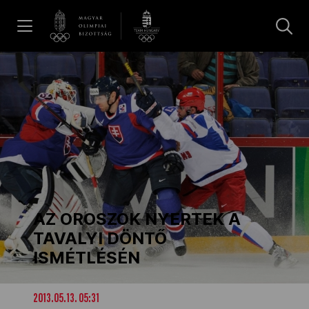
UGRÁS A TARTALOMRA »
Hírek
Galéria
Dakar 2026
AZ OROSZOK NYERTEK A
Los Angeles 2028
TAVALYI DÖNTŐ
ISMÉTLÉSÉN
MOB
2013.05.13. 05:31