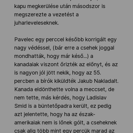
kapu megkerülése után másodszor is
megszerezte a vezetést a
juharleveleseknek.
Pavelec egy perccel később korrigált egy
nagy védéssel, (bár erre a csehek joggal
mondhatták, hogy már késő...) a
kanadaiak viszont őrizték az előnyt, és az
is nagyon jól jött nekik, hogy az 55.
percben a bírók kiküldték Jakub Nakladalt.
Kanada eldönthette volna a meccset, de
nem tette, más kérdés, hogy Ladislav
Smid is a büntetőpadra került, ez pedig
azt jelentette, hogy ha az észak-
amerikaiak nem is lőnek gólt, a cseheknek
csak alig több mint egy percük marad az