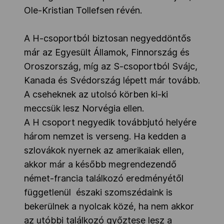
Ole-Kristian Tollefsen révén.
A H-csoportból biztosan negyeddöntős
már az Egyesült Államok, Finnország és
Oroszország, míg az S-csoportból Svájc,
Kanada és Svédország lépett már tovább.
A cseheknek az utolsó körben ki-ki
meccsük lesz Norvégia ellen.
A H csoport negyedik továbbjutó helyére
három nemzet is verseng. Ha kedden a
szlovákok nyernek az amerikaiak ellen,
akkor már a később megrendezendő
német-francia találkozó eredményétől
függetlenül északi szomszédaink is
bekerülnek a nyolcak közé, ha nem akkor
az utóbbi találkozó győztese lesz a