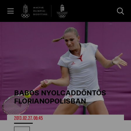
UGRÁS A TARTALOMRA »
Hírek
Galéria
Dakar 2026
BABOS NYOLCADDÖNTŐS
Los Angeles 2028
FLORIANOPOLISBAN
MOB
2013.02.27. 06:45