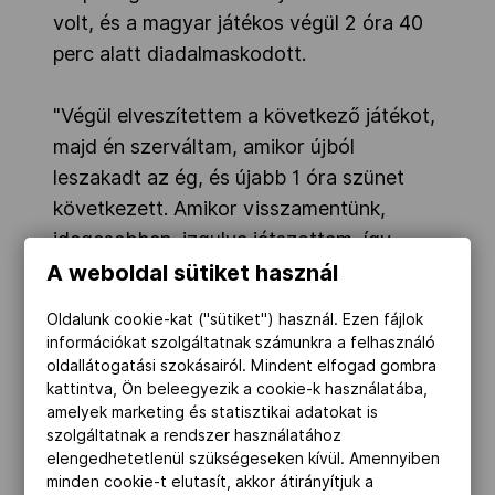
volt, és a magyar játékos végül 2 óra 40
perc alatt diadalmaskodott.
"Végül elveszítettem a következő játékot,
majd én szerváltam, amikor újból
leszakadt az ég, és újabb 1 óra szünet
következett. Amikor visszamentünk,
idegesebben, izgulva játszottam, így
elment a szervagémem és végül a szett is.
A weboldal sütiket használ
Ekkor lenyugodtam, és jó tenisszel
Oldalunk cookie-kat ("sütiket") használ. Ezen fájlok
sikerült győzni" - mondta Babos, aki a
információkat szolgáltatnak számunkra a felhasználó
nyolcaddöntőben a negyedik helyen
oldallátogatási szokásairól. Mindent elfogad gombra
kattintva, Ön beleegyezik a cookie-k használatába,
kiemelt dél-afrikai Chanelle Scheepersszel
amelyek marketing és statisztikai adatokat is
találkozik.
szolgáltatnak a rendszer használatához
elengedhetetlenül szükségeseken kívül. Amennyiben
minden cookie-t elutasít, akkor átirányítjuk a
Babos a nyolcaddöntőben a negyedik