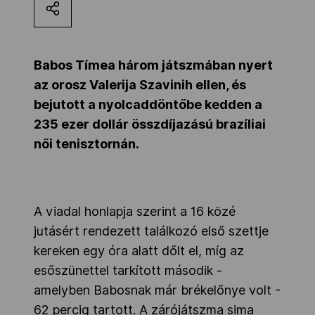
Kettőskarrier-program
Babos Tímea három játszmában nyert
NOB
az orosz Valerija Szavinih ellen, és
bejutott a nyolcaddöntőbe kedden a
235 ezer dollár összdíjazású brazíliai
Társszervezetek
női tenisztornán.
OVEP
A viadal honlapja szerint a 16 közé
Adatbank
jutásért rendezett találkozó első szettje
kereken egy óra alatt dőlt el, míg az
esőszünettel tarkított második -
amelyben Babosnak már brékelőnye volt -
62 percig tartott. A zárójátszma sima