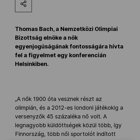
Kettőskarrier-program
Thomas Bach, a Nemzetközi Olimpiai
NOB
Bizottság elnöke a nők
egyenjogúságának fontosságára hívta
fel a figyelmet egy konferencián
Társszervezetek
Helsinkiben.
OVEP
„A nők 1900 óta vesznek részt az
Adatbank
olimpián, és a 2012-es londoni játékokig a
versenyzők 45 százaléka nő volt. A
legnagyobb küldöttségek közül több, így
Finnország, több női sportolót indított