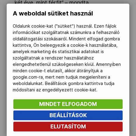
két éve, mint férfit” – mondta
felszólalásában a német sportvezető.
A weboldal sütiket használ
„A londoni olimpia nagyon fontos
Oldalunk cookie-kat ("sütiket") használ. Ezen fájlok
mérföldkő volt annak a felismerésében,
információkat szolgáltatnak számunkra a felhasználó
oldallátogatási szokásairól. Mindent elfogad gombra
hogy a nők mekkora szerepet játszanak a
kattintva, Ön beleegyezik a cookie-k használatába,
világ sportjában.”
amelyek marketing és statisztikai adatokat is
szolgáltatnak a rendszer használatához
Thomas Bach a jövőre nézve reményét
elengedhetetlenül szükségeseken kívül. Amennyiben
minden cookie-t elutasít, akkor átirányítjuk a
fejezte ki, hogy a tendenciák
google.com-ra, mert nem tudjuk megjeleníteni a
folytatódnak.
weboldalunkat. Beállítások gombra kattintva tudja
módosítani az engedélyezett cookie-kat.
„A sport nagyon fontos eszköze annak,
hogy egy másik világot teremtsünk. Egy
MINDET ELFOGADOM
olyat, amelyben a nemi, faji, etnikai,
BEÁLLÍTÁSOK
szexuális vagy más megkülönböztetésnek
ELUTASÍTOM
nincs helye.”