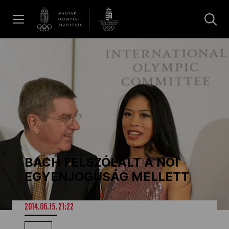
UGRÁS A TARTALOMRA »
Hírek
Galéria
Dakar 2026
BACH FELSZÓLALT A NŐI
Los Angeles 2028
EGYENJOGÚSÁG MELLETT
MOB
2014.06.15. 21:22