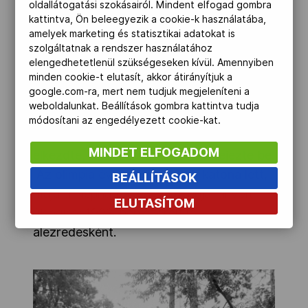
oldallátogatási szokásairól. Mindent elfogad gombra
tagjaként. A hetvenes években –
kattintva, Ön beleegyezik a cookie-k használatába,
egyéniben vagy csapatban – tízszer
amelyek marketing és statisztikai adatokat is
állhatott a magyar bajnoki dobogó
szolgáltatnak a rendszer használatához
elengedhetetlenül szükségeseken kívül. Amennyiben
valamely fokára, kétszer annak is a
minden cookie-t elutasít, akkor átirányítjuk a
tetejére.
google.com-ra, mert nem tudjuk megjeleníteni a
weboldalunkat. Beállítások gombra kattintva tudja
Még aktív sportolóként tanult
módosítani az engedélyezett cookie-kat.
fényképészetet és a jogi egyetemet is
MINDET ELFOGADOM
elkezdte, de utóbbit végül nem fejezte be.
Az olimpia évében hivatásos katona lett,
BEÁLLÍTÁSOK
majd a Néphadsereg című lapjánál volt
ELUTASÍTOM
újságíró; 1992-ben szerelt le
alezredesként.