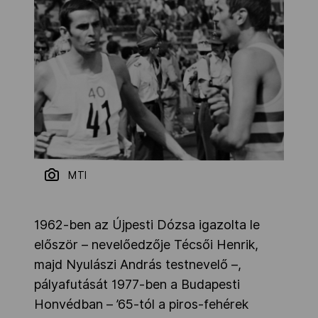
MTI
1962-ben az Újpesti Dózsa igazolta le
először – nevelőedzője Técsői Henrik,
majd Nyulászi András testnevelő –,
pályafutását 1977-ben a Budapesti
Honvédban – ’65-tól a piros-fehérek