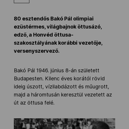
Kettőskarrier-program
80 esztendős Bakó Pál olimpiai
ezüstérmes, világbajnok öttusázó,
NOB
edző, a Honvéd öttusa-
szakosztályának korábbi vezetője,
versenyszervező.
Társszervezetek
Bakó Pál 1946. június 8-án született
OVEP
Budapesten. Kilenc éves korától rövid
ideig úszott, vízilabdázott és műugrott,
Adatbank
majd a háromtusán keresztül vezetett az
út az öttusa felé.