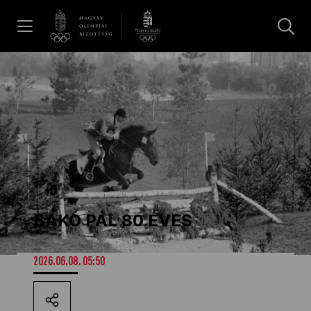
UGRÁS A TARTALOMRA »
Hírek
Galéria
Dakar 2026
BAKÓ PÁL 80 ÉVES
Los Angeles 2028
2026.06.08. 05:50
MOB