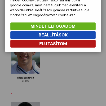
minden cookie-t elutasít, akkor átirányítjuk a
google.com-ra, mert nem tudjuk megjeleníteni a
weboldalunkat. Beállítások gombra kattintva tudja
módosítani az engedélyezett cookie-kat.
MINDET ELFOGADOM
BEÁLLÍTÁSOK
ELUTASÍTOM