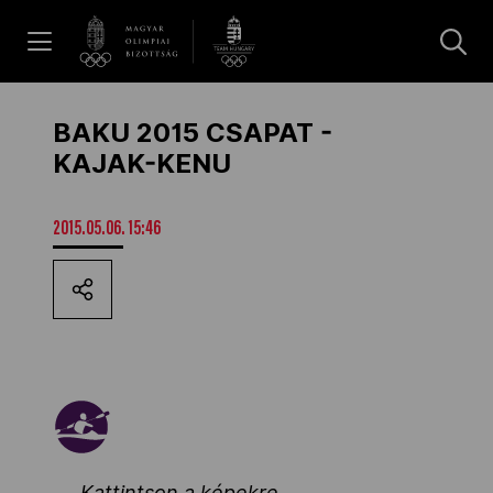
UGRÁS A TARTALOMRA »
Hírek
BAKU 2015 CSAPAT -
KAJAK-KENU
Galéria
2015.05.06. 15:46
Dakar 2026
Los Angeles 2028
MOB
Kattintson a képekre