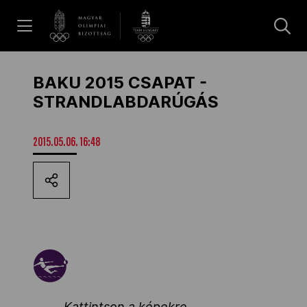
UGRÁS A TARTALOMRA »
Hírek
BAKU 2015 CSAPAT -
STRANDLABDARÚGÁS
Galéria
2015.05.06. 16:48
Dakar 2026
Los Angeles 2028
MOB
Kattintson a képekre