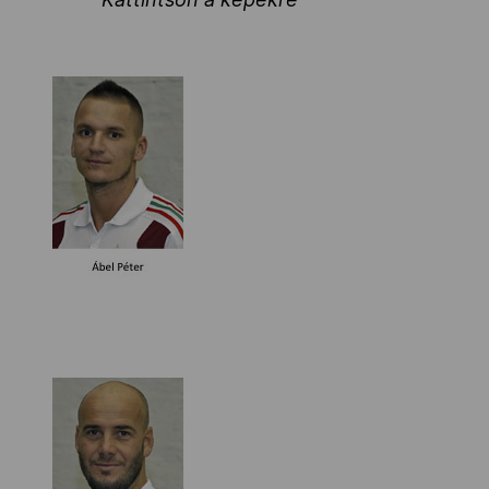
Kettőskarrier-program
NOB
Társszervezetek
OVEP
Adatbank