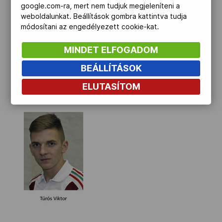
google.com-ra, mert nem tudjuk megjeleníteni a
weboldalunkat. Beállítások gombra kattintva tudja
módosítani az engedélyezett cookie-kat.
MINDET ELFOGADOM
BEÁLLÍTÁSOK
ELUTASÍTOM