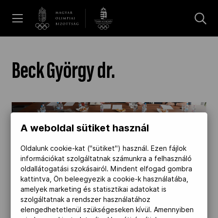
UGRÁS A TARTALOMRA »
Hírek
Beck György dr.
Galéria
Továbbra is dr. Beck György az Etikai Bizottság
elnöke" />
Dakar 2026
A weboldal sütiket használ
2024.04.10.
Oldalunk cookie-kat ("sütiket") használ. Ezen fájlok
információkat szolgáltatnak számunkra a felhasználó
Los Angeles 2028
oldallátogatási szokásairól. Mindent elfogad gombra
Továbbra is dr. Beck György az Etikai
kattintva, Ön beleegyezik a cookie-k használatába,
Bizottság elnöke
amelyek marketing és statisztikai adatokat is
MOB
szolgáltatnak a rendszer használatához
elengedhetetlenül szükségeseken kívül. Amennyiben
A bizottság eddigi első emberét újabb két évre