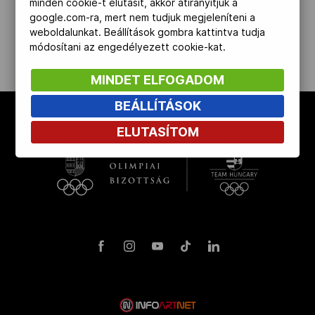
minden cookie-t elutasít, akkor átirányítjuk a
erősítették meg posztján.
google.com-ra, mert nem tudjuk megjeleníteni a
Kettőskarrier-program
weboldalunkat. Beállítások gombra kattintva tudja
módosítani az engedélyezett cookie-kat.
NOB
MINDET ELFOGADOM
BEÁLLÍTÁSOK
Társszervezetek
ELUTASÍTOM
OVEP
Adatbank