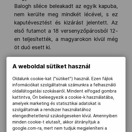
Balogh síléce beleakadt az egyik kapuba,
nem kerülte meg mindkét lécével, s ez
kaputévesztést és kizárást jelentett. Az
első futamot a 18 versenyzőpárosból 12-
en teljesítették, a magyarokon kívül még
öt duó esett ki.
Szabó László,
az MPB elnöke azt
A weboldal sütiket használ
mondta, a mostani eredmény csalódás,
Oldalunk cookie-kat ("sütiket") használ. Ezen fájlok
leginkább természetesen a sportolóknak.
információkat szolgáltatnak számunkra a felhasználó
oldallátogatási szokásairól. Mindent elfogad gombra
„Többet vártak maguktól, és az élet
kattintva, Ön beleegyezik a cookie-k használatába,
amelyek marketing és statisztikai adatokat is
minden területén az a legnagyobb
szolgáltatnak a rendszer használatához
csalódás, ha önmagadnak nem felelsz
elengedhetetlenül szükségeseken kívül. Amennyiben
meg. – fogalmazott a sportvezető. –
minden cookie-t elutasít, akkor átirányítjuk a
google.com-ra, mert nem tudjuk megjeleníteni a
Mindazonáltal eljutottak a világ 18