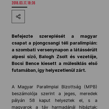
2018.03.17. 18:36
Kettőskarrier-program
NOB
Befejezte szereplését a magyar
csapat a pjongcsangi téli paralimpián:
Társszervezetek
a szombati versenynapon a látássérült
alpesi síző, Balogh Zsolt és vezetője,
OVEP
Bocsi Bence kiesett a műlesiklás első
futamában, így helyezetlenül zárt.
Adatbank
A Magyar Paralimpiai Bizottság (MPB)
beszámolója szerint a jeges, meredek
pályán 58 kaput helyeztek el, s a
magyarok a táv harmadánál hibáztak: