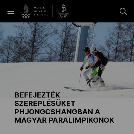
UGRÁS A TARTALOMRA »
Hírek
Galéria
Dakar 2026
BEFEJEZTÉK
Los Angeles 2028
SZEREPLÉSÜKET
PHJONGCSHANGBAN A
MAGYAR PARALIMPIKONOK
MOB