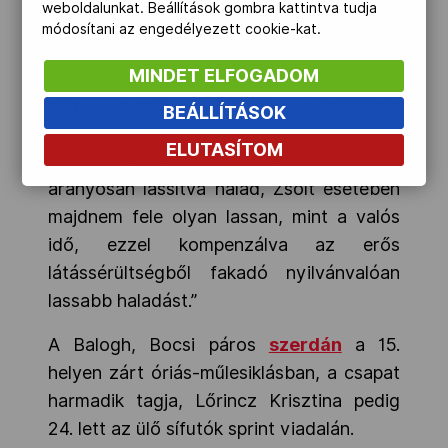
weboldalunkat. Beállítások gombra kattintva tudja
legjobb látássérült síelő párosa közé,
módosítani az engedélyezett cookie-kat.
méghozzá a mezőnyben a legnagyobb
MINDET ELFOGADOM
sérültséggel, hiszen Zsolt 59 százalékos,
míg mások 80-90 százalékos
BEÁLLÍTÁSOK
együtthatóval versenyeztek. Az időmérő
ELUTASÍTOM
óra minden versenyző az együtthatójával
arányosan lassítva halad, Zsolt esetében
majdnem fele olyan lassan, mint a valós
idő, ezzel kompenzálva az erős
látássérültségből fakadó nyilvánvalóan
lassabb haladást.”
A Balogh, Bocsi páros
szerdán
a 15.
helyen zárt óriás-műlesiklásban, a csapat
harmadik tagja, Lőrincz Krisztina pedig
24. lett az ülő sífutók sprint viadalán.