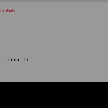
gtalálható
ZŐ OLDALRA