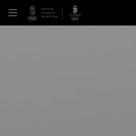
UGRÁS A TARTALOMRA »
Hírek
Galéria
Dakar 2026
Los Angeles 2028
MOB
Kettőskarrier-program