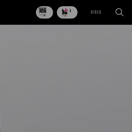
85
706
HÍREK
nap
nap