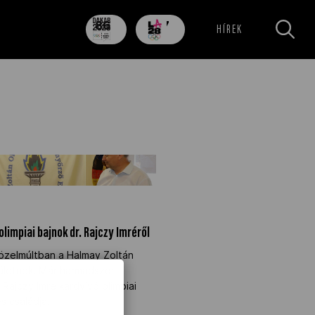
86
707
HÍREK
nap
nap
limpiai bajnok dr. Rajczy
impiai bajnok dr. Rajczy Imréről
özelmúltban a Halmay Zoltán
ületnek. Már harmadszor
 Rajczy Imre kardvívó olimpiai
s családja.