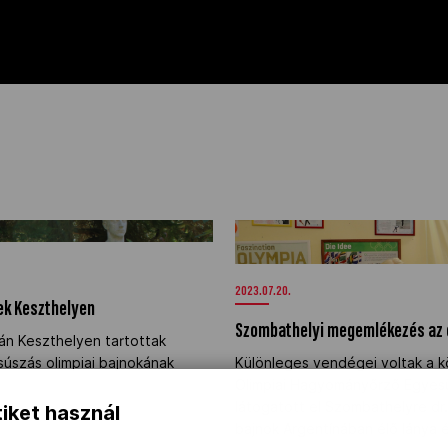
tek Keszthelyen" />
Szombathelyi megemlékezés az o
Imréről" />
2023.07.20.
ek Keszthelyen
Szombathelyi megemlékezés az ol
án Keszthelyen tartottak
úszás olimpiai bajnokának
Különleges vendégei voltak a k
Olimpiai Hagyományőrző Egyes
látogatott el Szombathelyre dr.
iket használ
bajnok Argentínában élő lánya é