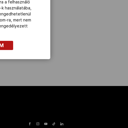
ra a felhasználó
-k használatába,
lengedhetetlenül
com-ra, mert nem
z engedélyezett
OM