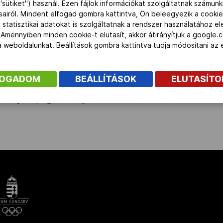
"sütiket") használ. Ezen fájlok információkat szolgáltatnak számunk
elyen" />
ásairól. Mindent elfogad gombra kattintva, Ön beleegyezik a cookie
 statisztikai adatokat is szolgáltatnak a rendszer használatához e
 Amennyiben minden cookie-t elutasít, akkor átirányítjuk a google.
 a weboldalunkat. Beállítások gombra kattintva tudja módosítani a
elyen
lóján, március 29-én,
FOGADOM
BEÁLLÍTÁSOK
ELUTASÍT
i Baráti Kör tagjai és
mestere megkoszorúzták az
zthely díszpolgárának sírját.