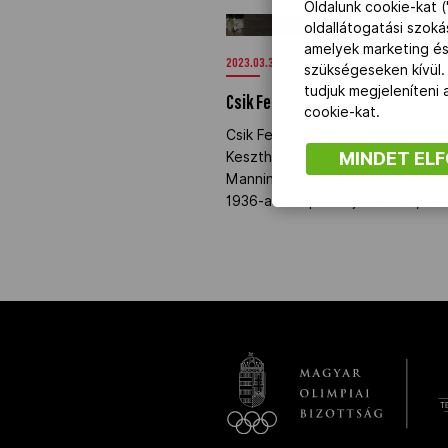
Oldalunk cookie-kat (
Csik Ferencre emlékeztek Keszth
oldallátogatási szok
amelyek marketing és
NOB
2023.03.30.
szükségeseken kívül.
tudjuk megjeleníteni
Csik Ferencre emlékeztek Keszth
Társszervezetek
cookie-kat.
Csik Ferenc halálának 78. évfordu
MINDET EL
Keszthelyen a Csik Ferenc Olimpia
OVEP
Manninger Jenő, a város polgár
1936-as olimpiai bajnok úszó, Kes
Adatbank