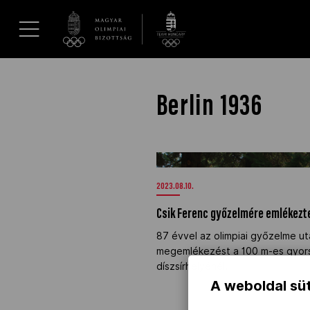
UGRÁS A TARTALOMRA »
Hírek
Berlin 1936
Galéria
Csik Ferenc győzelmére emlékez
Dakar 2026
2023.08.10.
Csik Ferenc győzelmére emlékezt
Los Angeles 2028
87 évvel az olimpiai győzelme ut
megemlékezést a 100 m-es gyors
MOB
díszsírhelyénél.
A weboldal süt
Kettőskarrier-program