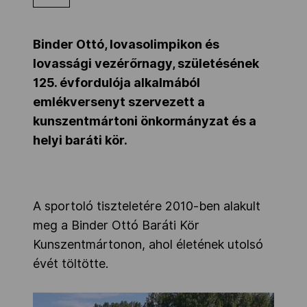
Kettőskarrier-program
Binder Ottó, lovasolimpikon és
lovassági vezérőrnagy, születésének
NOB
125. évfordulója alkalmából
emlékversenyt szervezett a
kunszentmártoni önkormányzat és a
Társszervezetek
helyi baráti kör.
OVEP
A sportoló tiszteletére 2010-ben alakult
Adatbank
meg a Binder Ottó Baráti Kör
Kunszentmártonon, ahol életének utolsó
évét töltötte.