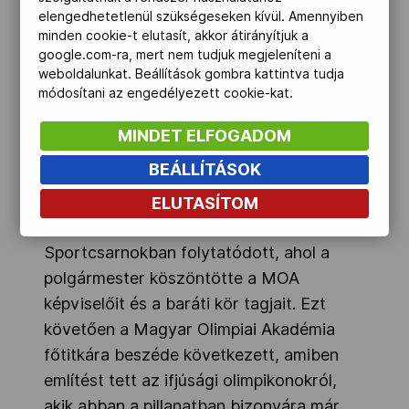
elengedhetetlenül szükségeseken kívül. Amennyiben
tiszteletünket tegyük az olimpikon sírjánál.
minden cookie-t elutasít, akkor átirányítjuk a
Dr. Szabó János, a Binder Ottó Baráti Kör
google.com-ra, mert nem tudjuk megjeleníteni a
elnöke, ismertette a vezérőrnagy
weboldalunkat. Beállítások gombra kattintva tudja
módosítani az engedélyezett cookie-kat.
csodálatraméltó életrajzát, majd Dr.
Jakabházyné Mező Mária, a Magyar
MINDET ELFOGADOM
Olimpiai Akadémia főtitkára, koszorút
BEÁLLÍTÁSOK
helyezett a vezérőrnagy sírjára.
ELUTASÍTOM
A program a Dani Margit
Sportcsarnokban folytatódott, ahol a
polgármester köszöntötte a MOA
képviselőit és a baráti kör tagjait. Ezt
követően a Magyar Olimpiai Akadémia
főtitkára beszéde következett, amiben
említést tett az ifjúsági olimpikonokról,
akik abban a pillanatban bizonyára már