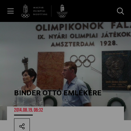
UGRÁS A TARTALOMRA »
Hírek
Galéria
Dakar 2026
BINDER OTTÓ EMLÉKÉRE
Los Angeles 2028
2014.08.19. 06:32
MOB