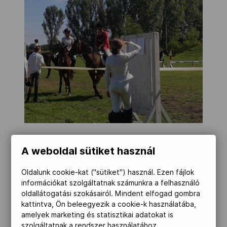
A weboldal sütiket használ
Az emlékverseny Dr. Czuczi Mihály,
Kunszentmárton polgármestere,
Oldalunk cookie-kat ("sütiket") használ. Ezen fájlok
megnyitójával kezdődött. Miután
információkat szolgáltatnak számunkra a felhasználó
oldallátogatási szokásairól. Mindent elfogad gombra
megtekintettük az ügyesebbnél ügyesebb
kattintva, Ön beleegyezik a cookie-k használatába,
fiatal lovasokat, a baráti kör tagjaival
amelyek marketing és statisztikai adatokat is
átsétáltunk a helyi temetőbe, hogy
szolgáltatnak a rendszer használatához