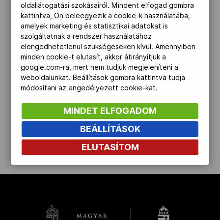
oldallátogatási szokásairól. Mindent elfogad gombra
Művészetek Palotájában a július 24-én kezdődő
Kettőskarrier-program
kattintva, Ön beleegyezik a cookie-k használatába,
párizsi ötkarikás játékokon szereplő magyar
amelyek marketing és statisztikai adatokat is
csapat. A Team Hungary-t köszöntötte Sulyok
szolgáltatnak a rendszer használatához
elengedhetetlenül szükségeseken kívül. Amennyiben
Tamás köztársasági elnök, Schmidt Ádám
NOB
minden cookie-t elutasít, akkor átirányítjuk a
sportért felelős államtitkár és Gyulay Zsolt, a
google.com-ra, mert nem tudjuk megjeleníteni a
Magyar Olimpiai Bizottság elnöke is. A MOB-
weboldalunkat. Beállítások gombra kattintva tudja
Társszervezetek
módosítani az engedélyezett cookie-kat.
elnök bejelentette: a magyar zászlót a párizsi
olimpia megnyitóján a kézilabdázó Böde-Bíró
MINDET ELFOGADOM
Blanka és a judós Tóth Krisztián fogja vinni.
OVEP
BEÁLLÍTÁSOK
ELUTASÍTOM
Adatbank