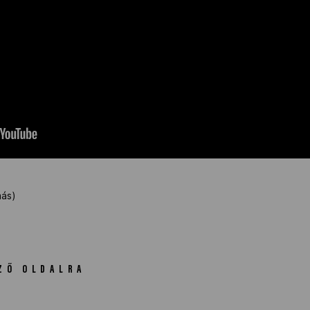
más)
ZŐ OLDALRA