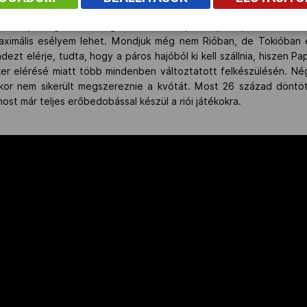
bízik abban, hogy Rióban is a csapat tagja lehet.
enni! Sportágunknak még nem volt olimpiai bajnoka, szeretnék é
ximális esélyem lehet. Mondjuk még nem Rióban, de Tokióban e
dezt elérje, tudta, hogy a páros hajóból ki kell szállnia, hiszen 
iker elérésé miatt több mindenben változtatott felkészülésén. Nég
akkor nem sikerült megszereznie a kvótát. Most 26 század döntö
st már teljes erőbedobással készül a riói játékokra.