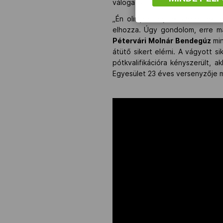
válogatottal, most pedig nagyon 
„Én olimpiai bajnok szeretnék l
elhozza. Úgy gondolom, erre ma
Pétervári Molnár Bendegúz
min
átütő sikert elérni. A vágyott s
pótkvalifikációra kényszerült, 
Egyesület 23 éves versenyzője mo