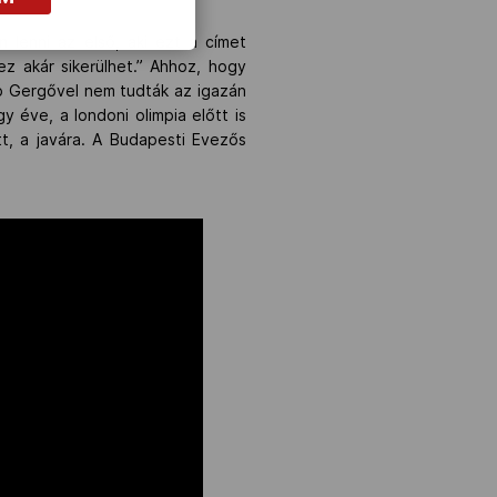
n lenni az első, aki ezt a címet
z akár sikerülhet.” Ahhoz, hogy
Pap Gergővel nem tudták az igazán
y éve, a londoni olimpia előtt is
tt, a javára. A Budapesti Evezős