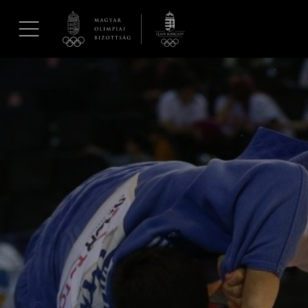
UGRÁS A TARTALOMRA »
Hírek
Galéria
Dakar 2026
Los Angeles 2028
MOB
Kettőskarrier-program