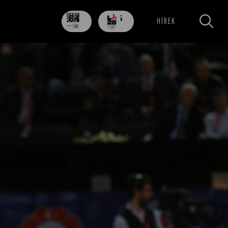
84
705
HÍREK
nap
nap