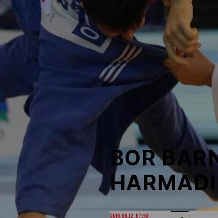
NOB
Társszervezetek
OVEP
Adatbank
BOR BAR
HARMADI
2016.06.12. 07:58