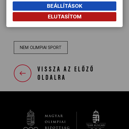
BEÁLLÍTÁSOK
a dobogó harmadik fokára állhatott fel.
ELUTASÍTOM
(Forrás: mti )
NEM OLIMPIAI SPORT
VISSZA AZ ELŐZŐ
OLDALRA