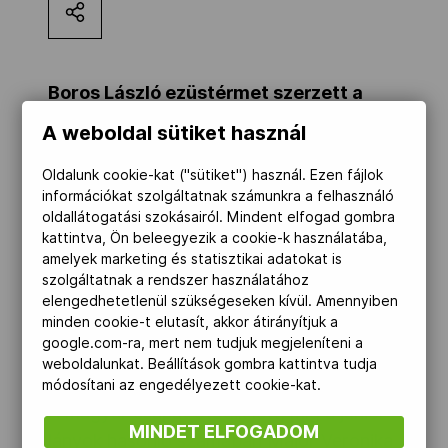
Kettőskarrier-program
Boros László ezüstérmet szerzett a
NOB
férfiak 10 méteres 40 vegyes
A weboldal sütiket használ
számában a Stockholmban zajló
futócéllövő-világbajnokságon.
Oldalunk cookie-kat ("sütiket") használ. Ezen fájlok
Társszervezetek
információkat szolgáltatnak számunkra a felhasználó
oldallátogatási szokásairól. Mindent elfogad gombra
kattintva, Ön beleegyezik a cookie-k használatába,
OVEP
amelyek marketing és statisztikai adatokat is
A magyar szövetség tájékoztatása
szolgáltatnak a rendszer használatához
szerint Boros 385 körös eredménnyel,
elengedhetetlenül szükségeseken kívül. Amennyiben
minden cookie-t elutasít, akkor átirányítjuk a
Adatbank
szétlövésben szerezte meg a második
google.com-ra, mert nem tudjuk megjeleníteni a
helyet. Az élen záró versenyző 386 kört
weboldalunkat. Beállítások gombra kattintva tudja
ért el.
módosítani az engedélyezett cookie-kat.
A magyar csapat ötödik lett, míg a junior
MINDET ELFOGADOM
lányok hasonló számában Major Veronika