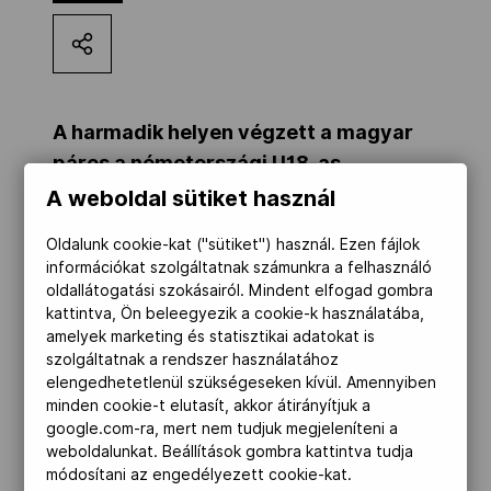
Kettőskarrier-program
NOB
A harmadik helyen végzett a magyar
páros a németországi U18-as
Világkupán.
Társszervezetek
A weboldal sütiket használ
Oldalunk cookie-kat ("sütiket") használ. Ezen fájlok
A Bautzenben zajló világversenyen a
információkat szolgáltatnak számunkra a felhasználó
OVEP
oldallátogatási szokásairól. Mindent elfogad gombra
Hegedűs Anita, Farkas Ádám kettős 1114
kattintva, Ön beleegyezik a cookie-k használatába,
összfás teljesítménnyel állhatott fel a
amelyek marketing és statisztikai adatokat is
Adatbank
dobogó harmadik fokára a szlovákok és a
szolgáltatnak a rendszer használatához
elengedhetetlenül szükségeseken kívül. Amennyiben
szlovénok mögött.
minden cookie-t elutasít, akkor átirányítjuk a
google.com-ra, mert nem tudjuk megjeleníteni a
Szegeden lebonyolították az országos
weboldalunkat. Beállítások gombra kattintva tudja
módosítani az engedélyezett cookie-kat.
bajnokságot. A nőknél egyéniben Csurgai