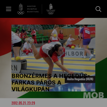
UGRÁS A TARTALOMRA »
Hírek
Galéria
Dakar 2026
BRONZÉRMES A HEGEDŰS-
Los Angeles 2028
FARKAS PÁROS A
VILÁGKUPÁN
MOB
2012.05.21. 23:29