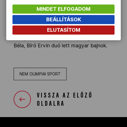
Anita, a összetett egyéniben Méhész
MINDET ELFOGADOM
Anita, párosban Tímár Edina és Méhész
BEÁLLÍTÁSOK
Anita lett bajnok. A férfiaknál Zapletán
Zsombor egyéniben és összetettben is
ELUTASÍTOM
aranyérmes lett, párosban pedig a Fehér
Béla, Bíró Ervin duó lett magyar bajnok.
NEM OLIMPIAI SPORT
VISSZA AZ ELŐZŐ
OLDALRA