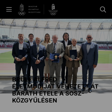
UGRÁS A TARTALOMRA »
Hírek
Galéria
Dakar 2026
BRÜLL ALFRÉD
Los Angeles 2028
ÉLETMŰDÍJAT VEHETETT ÁT
BARÁTH ETELE A SOSZ-
KÖZGYŰLÉSEN
MOB