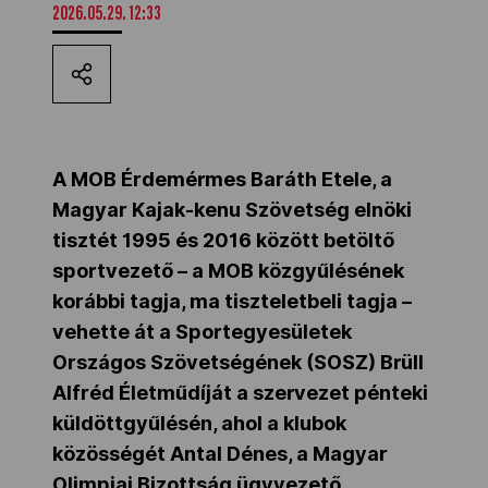
2026.05.29. 12:33
Kettőskarrier-program
NOB
A MOB Érdemérmes Baráth Etele, a
Társszervezetek
Magyar Kajak-kenu Szövetség elnöki
tisztét 1995 és 2016 között betöltő
sportvezető – a MOB közgyűlésének
OVEP
korábbi tagja, ma tiszteletbeli tagja –
vehette át a Sportegyesületek
Adatbank
Országos Szövetségének (SOSZ) Brüll
Alfréd Életműdíját a szervezet pénteki
küldöttgyűlésén, ahol a klubok
közösségét Antal Dénes, a Magyar
Olimpiai Bizottság ügyvezető