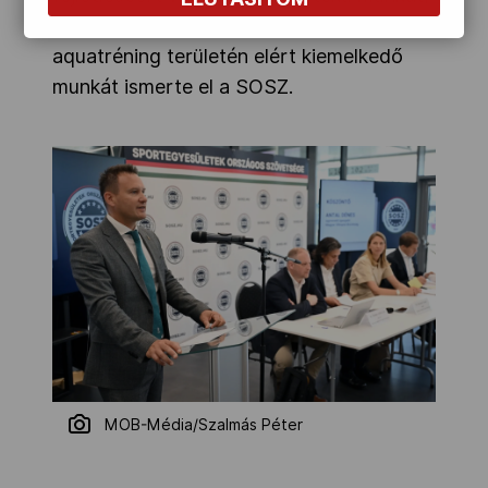
a BSK-nál pedig az úszásoktatás és
aquatréning területén elért kiemelkedő
munkát ismerte el a SOSZ.
MOB-Média/Szalmás Péter