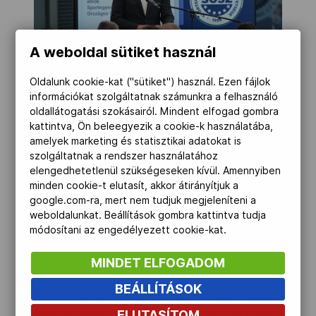
A weboldal sütiket használ
Oldalunk cookie-kat ("sütiket") használ. Ezen fájlok
információkat szolgáltatnak számunkra a felhasználó
oldallátogatási szokásairól. Mindent elfogad gombra
MOB-Média/Szalmás Péter
kattintva, Ön beleegyezik a cookie-k használatába,
amelyek marketing és statisztikai adatokat is
szolgáltatnak a rendszer használatához
elengedhetetlenül szükségeseken kívül. Amennyiben
A Közösségi sportszervezeti díj
minden cookie-t elutasít, akkor átirányítjuk a
elismerésben részesült az idén 125 éves
google.com-ra, mert nem tudjuk megjeleníteni a
Törekvés SE, valamint a 2022-ben alakult
weboldalunkat. Beállítások gombra kattintva tudja
módosítani az engedélyezett cookie-kat.
Balatonakarattyai Sport Klub. Mindkét
egyesület kiemelkedő közösségteremtő
MINDET ELFOGADOM
tevékenységét, valamint a Törekvés
BEÁLLÍTÁSOK
esetében a parasport és a paravívás
fejlődéséért végzett példaértékű munkát,
ELUTASÍTOM