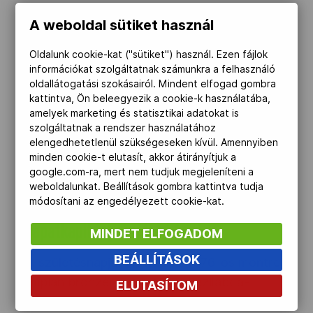
kézilabdatörténet egyik legkiemelkedőbb alakja
Kettőskarrier-program
A weboldal sütiket használ
- adta hírül márcisu 30-án honlapján a Vasas
SC. A legendás kapus tagja volt az 1976-os
Oldalunk cookie-kat ("sütiket") használ. Ezen fájlok
olimpián bronzérmes magyar válogatottnak.
információkat szolgáltatnak számunkra a felhasználó
NOB
oldallátogatási szokásairól. Mindent elfogad gombra
kattintva, Ön beleegyezik a cookie-k használatába,
80 esztendős a montreali bronzérmes
amelyek marketing és statisztikai adatokat is
Társszervezetek
szolgáltatnak a rendszer használatához
csapatkapitány, Bujdosó Ágota" />
elengedhetetlenül szükségeseken kívül. Amennyiben
minden cookie-t elutasít, akkor átirányítjuk a
2023.05.31.
google.com-ra, mert nem tudjuk megjeleníteni a
OVEP
weboldalunkat. Beállítások gombra kattintva tudja
módosítani az engedélyezett cookie-kat.
80 esztendős a montreali bronzérmes
Adatbank
csapatkapitány, Bujdosó Ágota
MINDET ELFOGADOM
BEÁLLÍTÁSOK
80. születésnapját ünnepli az 1976-os montreali
olimpián bronzérmes magyar kézilabda-
ELUTASÍTOM
válogatott hálóőr-csapatkapitánya, a kétszeres