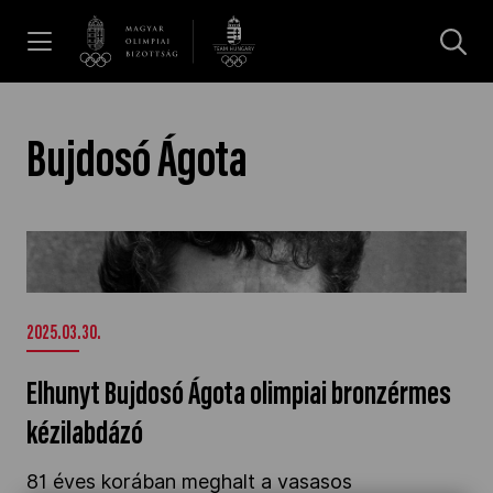
UGRÁS A TARTALOMRA »
Hírek
Bujdosó Ágota
Galéria
Elhunyt Bujdosó Ágota olimpiai bronzérmes
kézilabdázó" />
Dakar 2026
2025.03.30.
Los Angeles 2028
Elhunyt Bujdosó Ágota olimpiai bronzérmes
kézilabdázó
MOB
81 éves korában meghalt a vasasos