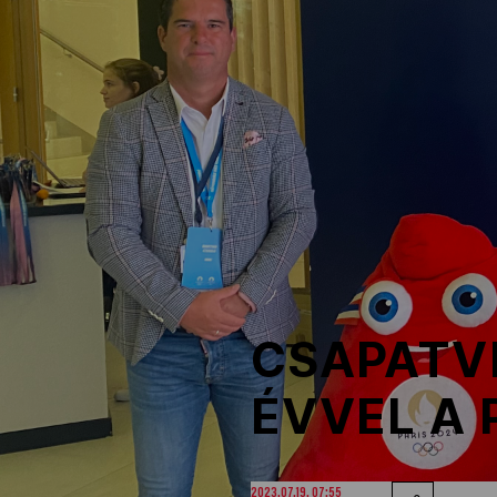
NOB
Társszervezetek
OVEP
Adatbank
CSAPATV
ÉVVEL A 
2023.07.19. 07:55