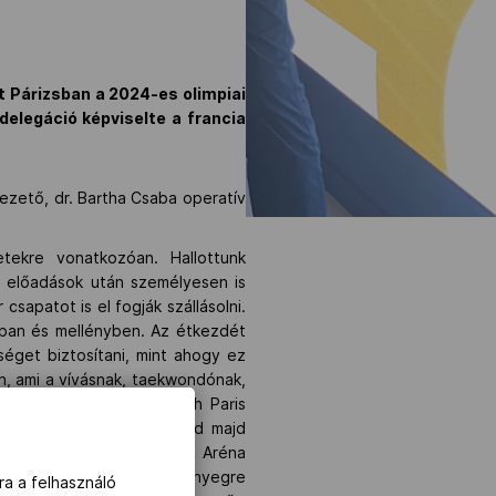
tt Párizsban a 2024-es olimpiai
delegáció képviselte a francia
vezető, dr. Bartha Csaba operatív
etekre vonatkozóan. Hallottunk
z előadások után személyesen is
csapatot is el fogják szállásolni.
sban és mellényben. Az étkezdét
éget biztosítani, mint ahogy ez
an, ami a vívásnak, taekwondónak,
i a breaktáncnak, a South Paris
terén, ami az íjászatnak ad majd
yszíne. A Champs de Mars Aréna
teremmé, így a tatamit szőnyegre
ra a felhasználó