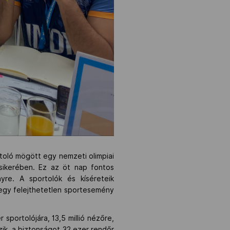
toló mögött egy nemzeti olimpiai
 sikerében. Ez az öt nap fontos
yre. A sportolók és kíséreteik
egy felejthetetlen sportesemény
portolójára, 13,5 millió nézőre,
zik, a biztonságot 32 ezer rendőr