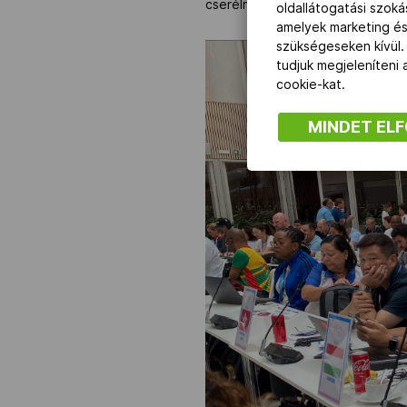
cserélni. A legtöbb helyszín az o
oldallátogatási szok
amelyek marketing és
szükségeseken kívül.
tudjuk megjeleníteni
cookie-kat.
MINDET EL