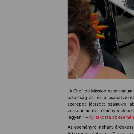
„A Chef de Mission-szeminárium 
bizottság áll, és a csapatveze
szerepet játszott számukra ab
zökkenőmentes élményének bizto
legyen!” –
nyilatkozta az esemén
Az eseményről néhány érdekesség
50 ezer önkéntesre, 20 ezer akkr