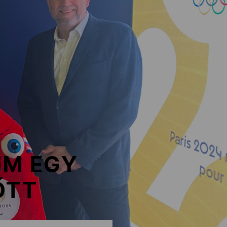
UM EGY
ŐTT