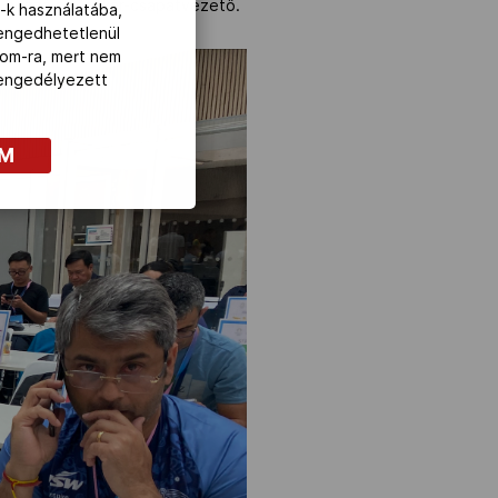
te hozzá a főtitkár-csapatvezető.
-k használatába,
lengedhetetlenül
com-ra, mert nem
z engedélyezett
OM