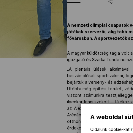
A nemzeti olimpiai csapatok ve
játékok szervezői, alig több 
fővárosban. A sportvezetők s
A magyar küldöttség tagja volt a
igazgató és Szarka Tünde nemze
„A plenáris ülések alkalmával
beszámolókat sportszakmai, log
bejártuk a verseny- és edzéshelys
Utóbbi még építési terület, vé
viszont számunkra tesztjellegg
ilyenkor lenni szokott – tájékoz
az Alexander Bridge-n, ami a t
Arénában, ami az asztaliteniszn
A weboldal süt
otthont. Egyértelműen dedikál
érdekessége, hogy kevesebb mint
Oldalunk cookie-kat (