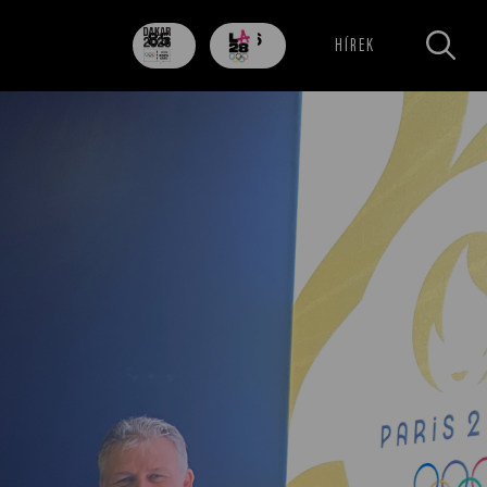
85
706
HÍREK
nap
nap