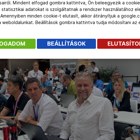
limpiai falutól egy 10 kilométeres körön belül helyezkedik el” – tet
ásairól. Mindent elfogad gombra kattintva, Ön beleegyezik a cookie
 statisztikai adatokat is szolgáltatnak a rendszer használatához e
 Amennyiben minden cookie-t elutasít, akkor átirányítjuk a google.
 a weboldalunkat. Beállítások gombra kattintva tudja módosítani a
FOGADOM
BEÁLLÍTÁSOK
ELUTASÍT