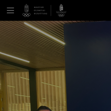
UGRÁS A TARTALOMRA »
Hírek
Galéria
Dakar 2026
Los Angeles 2028
MOB
Kettőskarrier-program