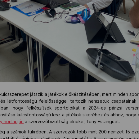
kulcsszerepet játszik a játékok előkészítésében, mert minden spor
tés létfontosságú felelősséggel tartozik nemzetük csapatainak
ban, hogy felkészítsék sportolóikat a 2024-es párizsi versen
sítása kulcsfontosságú lesz a játékok sikeréhez és ahhoz, hogy 
y honlapján
a szervezőbizottság elnöke, Tony Estanguet.
 a számok tükrében. A szervezők több mint 200 nemzet 15 ezer s
editált újságíróra számítanak. A megnyitót a Szajna mentén rende