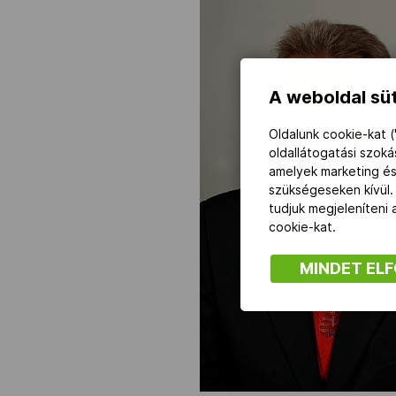
NOB
A weboldal süt
Társszervezetek
Oldalunk cookie-kat (
OVEP
oldallátogatási szok
amelyek marketing és
szükségeseken kívül.
Adatbank
tudjuk megjeleníteni
cookie-kat.
MINDET EL