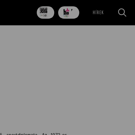
86
707
HÍREK
nap
nap