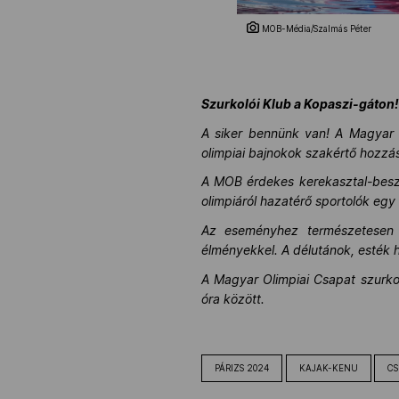
MOB-Média/Szalmás Péter
Szurkolói Klub a Kopaszi-gáton
A siker bennünk van! A Magyar Ol
olimpiai bajnokok szakértő hozzá
A MOB érdekes kerekasztal-beszé
olimpiáról hazatérő sportolók egy
Az eseményhez természetesen a 
élményekkel. A délutánok, esték 
A Magyar Olimpiai Csapat szurkol
óra között.
PÁRIZS 2024
KAJAK-KENU
CS