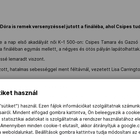
óra is remek versenyzéssel jutott a fináléba, ahol Csipes tu
e a nap első akadályát női K–1 500-on: Csipes Tamara és Gazsó 
 fináléban egymás mellett, a négyes és ötös pályán lapátolhattak
kissé lemaradt viszont.
ott, hatalmas sebességgel ment féltávnál, vezetett Lisa Carringto
ek, és célba vehette a dobogót.
iket használ
él hajónyira is növelte az előnyét, nem lehetett megverni, 1:47.3
átránnyal, Gazsó pedig a hatodik helyen zárt 3.38-cal lemaradva.
"sütiket") használ. Ezen fájlok információkat szolgáltatnak számunk
ásairól. Mindent elfogad gombra kattintva, Ön beleegyezik a cookie
 statisztikai adatokat is szolgáltatnak a rendszer használatához e
 Amennyiben minden cookie-t elutasít, akkor átirányítjuk a google.
 a weboldalunkat. Beállítások gombra kattintva tudja módosítani a