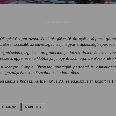
- - - - - - - - - -
!
impiai Csapat szurkolói klubja július 26-án nyílt a Kopaszi-gáto
szólásai színesítik az eleve izgalmas, magyar érdekeltségű sportes
lgetésekkel, izgalmas programokkal, a közös drukkolás élményével
 része is egyenesen a klubba jön, hogy itt számoljon be először első 
Magyar Olimpiai Bizottság stratégiai partnerei is csatlakozn
házigazdája Fazekas Erzsébet és Léderer Ákos.
ói klubja a Kopaszi Kertben július 26. és augusztus 11. között tart
IPES TAMARA
SPORTHÍREK