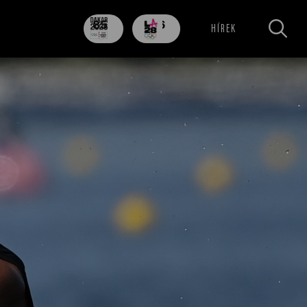
85
706
HÍREK
nap
nap