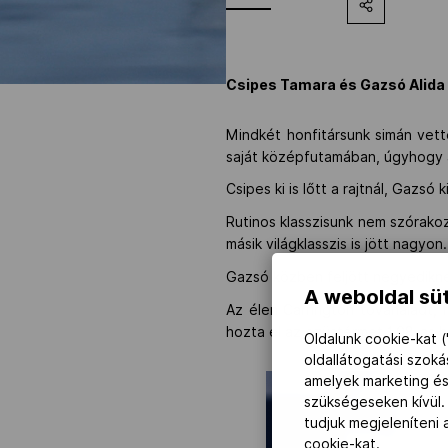
Csipes Tamara és Gazsó Alida D
Mindkét honfitársunk simán vett
saját középfutamában, úgyhogy a
Csipes ki is lőtt a rajtnál, Gazsó 
Rutinos klasszisunk nem szórakoz
másik világklasszis is jött nagyon.
Gazsó közben feljött negyedikn
A weboldal süt
Az élen Carrington tovahaladt, f
hozta el az ezüstérmet 1.08-as h
Oldalunk cookie-kat (
oldallátogatási szok
amelyek marketing és
szükségeseken kívül.
tudjuk megjeleníteni
cookie-kat.