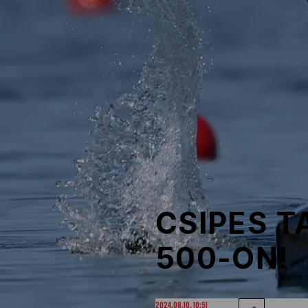
NOB
Társszervezetek
OVEP
Adatbank
CSIPES 
500-ON!
2024.08.10. 10:51