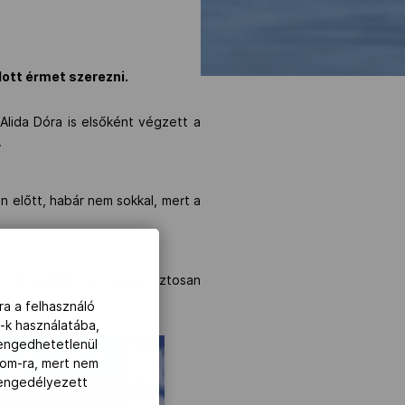
dott érmet szerezni.
Alida Dóra is elsőként végzett a
.
n előtt, habár nem sokkal, mert a
6-tal győzött is. Csipes biztosan
ra a felhasználó
-k használatába,
lengedhetetlenül
com-ra, mert nem
z engedélyezett