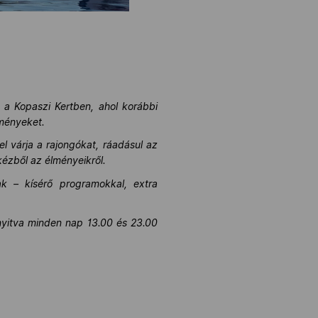
n a Kopaszi Kertben, ahol korábbi
eményeket.
 várja a rajongókat, ráadásul az
kézből az élményeikről.
ak – kísérő programokkal, extra
 nyitva minden nap 13.00 és 23.00