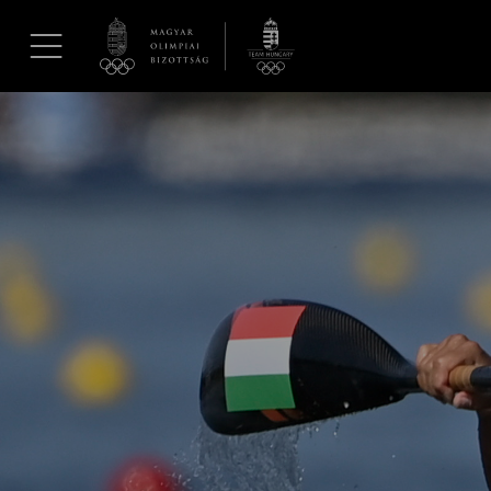
UGRÁS A TARTALOMRA »
Hírek
Galéria
Dakar 2026
Los Angeles 2028
MOB
Kettőskarrier-program