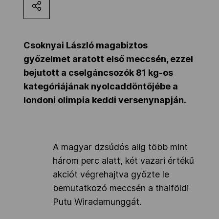
Kettőskarrier-program
Csoknyai László magabiztos
NOB
győzelmet aratott első meccsén, ezzel
bejutott a cselgáncsozók 81 kg-os
kategóriájának nyolcaddöntőjébe a
Társszervezetek
londoni olimpia keddi versenynapján.
OVEP
A magyar dzsúdós alig több mint
Adatbank
három perc alatt, két vazari értékű
akciót végrehajtva győzte le
bemutatkozó meccsén a thaiföldi
Putu Wiradamunggát.