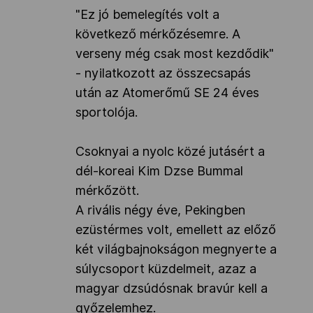
"Ez jó bemelegítés volt a
következő mérkőzésemre. A
verseny még csak most kezdődik"
- nyilatkozott az összecsapás
után az Atomerőmű SE 24 éves
sportolója.
Csoknyai a nyolc közé jutásért a
dél-koreai Kim Dzse Bummal
mérkőzött.
A rivális négy éve, Pekingben
ezüstérmes volt, emellett az előző
két világbajnokságon megnyerte a
súlycsoport küzdelmeit, azaz a
magyar dzsúdósnak bravúr kell a
győzelemhez.