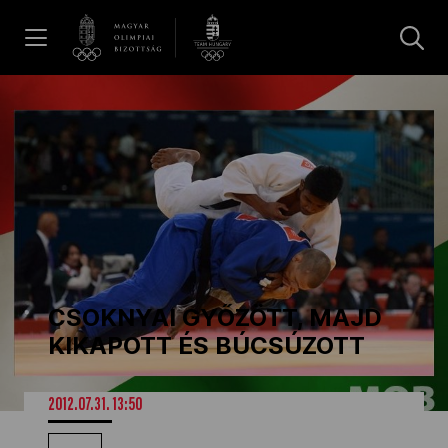
UGRÁS A TARTALOMRA »
Hírek
Galéria
Dakar 2026
CSOKNYAI GYŐZÖTT, MAJD
Los Angeles 2028
KIKAPOTT ÉS BÚCSÚZOTT
MOB
2012.07.31. 13:50