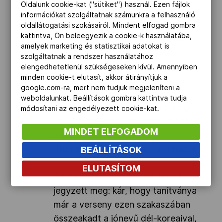
Oldalunk cookie-kat ("sütiket") használ. Ezen fájlok
ezt a hibát, mármint hogy egy
információkat szolgáltatnak számunkra a felhasználó
nálam magasabb ellenféllel
oldallátogatási szokásairól. Mindent elfogad gombra
kattintva, Ön beleegyezik a cookie-k használatába,
szemben lehajtsam a fejem, nem
amelyek marketing és statisztikai adatokat is
szabad elkövetnem, mégis
szolgáltatnak a rendszer használatához
megtörtént. Ha ez nincs, még az
elengedhetetlenül szükségeseken kívül. Amennyiben
minden cookie-t elutasít, akkor átirányítjuk a
aranypontért küzdenénk.
google.com-ra, mert nem tudjuk megjeleníteni a
Remélem, ettől nem törik meg a
weboldalunkat. Beállítások gombra kattintva tudja
csapat lendülete, és lesznek még
módosítani az engedélyezett cookie-kat.
további sikerek" - mondta az MTI-
MINDET ELFOGADOM
nek a találkozó után az
Atomerőmű SE 24 éves sportolója.
BEÁLLÍTÁSOK
ELUTASÍTOM
Edzője, Hangyási László annyit
jegyzett meg: kár, hogy tanítványa
már a verseny ezen szakaszában
összeakadt a jónevű dél-koreaival,