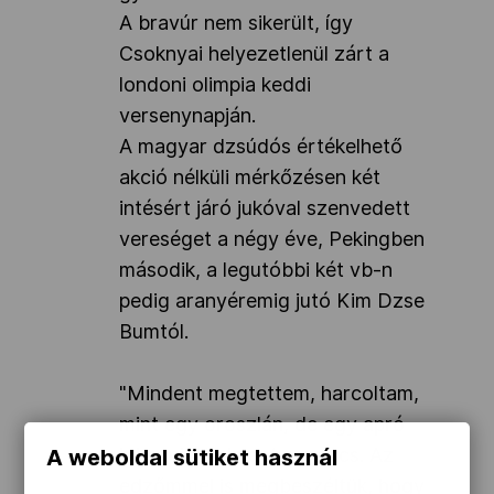
A bravúr nem sikerült, így
Csoknyai helyezetlenül zárt a
londoni olimpia keddi
versenynapján.
A magyar dzsúdós értékelhető
akció nélküli mérkőzésen két
intésért járó jukóval szenvedett
vereséget a négy éve, Pekingben
második, a legutóbbi két vb-n
pedig aranyéremig jutó Kim Dzse
Bumtól.
"Mindent megtettem, harcoltam,
mint egy oroszlán, de egy apró
hiba miatt elment a meccs. Az
A weboldal sütiket használ
edzőmmel is megbeszéltük, hogy