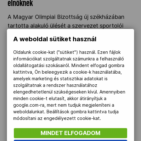
elnöknek
Kettőskarrier-program
A Magyar Olimpiai Bizottság új székházában
tartotta alakuló ülését a szervezet sportolói
NOB
bizottsága. A tagok az evezős Pétervári-
A weboldal sütiket használ
Molnár Bendegúzt választották elnöknek, a két
alelnök a judós Csernoviczki Éva és a sportlövő
Oldalunk cookie-kat ("sütiket") használ. Ezen fájlok
Társszervezetek
információkat szolgáltatnak számunkra a felhasználó
Csonka Zsófia lett. Az új testületet Gyulay
oldallátogatási szokásairól. Mindent elfogad gombra
Zsolt, a MOB elnöke is köszöntötte.
kattintva, Ön beleegyezik a cookie-k használatába,
OVEP
amelyek marketing és statisztikai adatokat is
szolgáltatnak a rendszer használatához
Pörgesd fel a jövődet – NOB-kezdeményezés
elengedhetetlenül szükségeseken kívül. Amennyiben
sportolóknak" />
minden cookie-t elutasít, akkor átirányítjuk a
Adatbank
google.com-ra, mert nem tudjuk megjeleníteni a
weboldalunkat. Beállítások gombra kattintva tudja
2024.11.13.
módosítani az engedélyezett cookie-kat.
Pörgesd fel a jövődet – NOB-kezdeményezés
MINDET ELFOGADOM