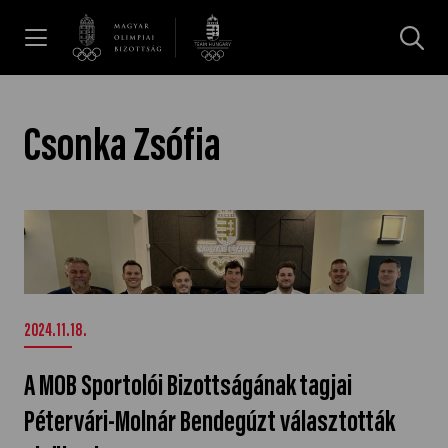
UGRÁS A TARTALOMRA »
Hírek
Csonka Zsófia
Galéria
A MOB Sportolói Bizottságának tagjai
Pétervári-Molnár Bendegúzt választották
Dakar 2026
elnöknek" />
Los Angeles 2028
2024.11.18.
A MOB Sportolói Bizottságának tagjai
MOB
Pétervári-Molnár Bendegúzt választották