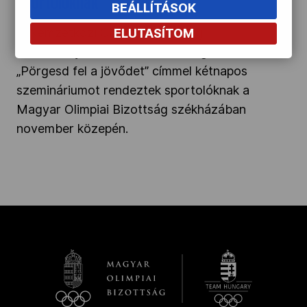
sportolóknak
BEÁLLÍTÁSOK
A Nemzetközi Olimpiai Bizottság
ELUTASÍTOM
kezdeményezésére, annak támogatásával
„Pörgesd fel a jövődet” címmel kétnapos
szemináriumot rendeztek sportolóknak a
Magyar Olimpiai Bizottság székházában
november közepén.