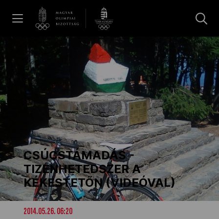
UGRÁS A TARTALOMRA »
Hírek
Galéria
Dakar 2026
CSÚCSTÁMADÁS -
Los Angeles 2028
TIZENHETEDSZER A
KÉKESTETŐN (VIDEÓVAL)
MOB
2014.05.26. 06:20