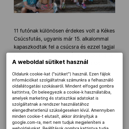
11 futónak különösen érdekes volt a Kékes
Csúcsfutás, ugyanis már 15. alkalommal
kapaszkodtak fel a csúcsra és ezzel tagjai
lettek a Kékes Csúcsfutás Klubnak. Rajtuk
A weboldal sütiket használ
kívül egyébként 19 futó eddig minden
alkalommal felfutott a csúcshoz.
Oldalunk cookie-kat ("sütiket") használ. Ezen fájlok
információkat szolgáltatnak számunkra a felhasználó
oldallátogatási szokásairól. Mindent elfogad gombra
Talán a szokatlanul meleg idő okozta,
kattintva, Ön beleegyezik a cookie-k használatába,
hogy az eddigi pályacsúcstól kissé
amelyek marketing és statisztikai adatokat is
elmaradtak a legjobb eredmények. A
szolgáltatnak a rendszer használatához
elengedhetetlenül szükségeseken kívül. Amennyiben
dobogósok után célra érkező 1700 futó is
minden cookie-t elutasít, akkor átirányítjuk a
boldogan támadta az utolsó meredek
google.com-ra, mert nem tudjuk megjeleníteni a
emelkedő után a célt jelentő nemzeti
weboldalunkat. Beállítások gombra kattintva tudja