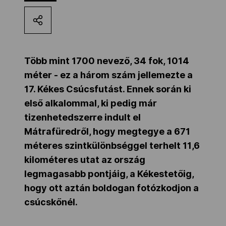
Kettőskarrier-program
NOB
Több mint 1700 nevező, 34 fok, 1014
méter - ez a három szám jellemezte a
17. Kékes Csúcsfutást. Ennek során ki
Társszervezetek
első alkalommal, ki pedig már
tizenhetedszerre indult el
OVEP
Mátrafüredről, hogy megtegye a 671
méteres szintkülönbséggel terhelt 11,6
kilométeres utat az ország
Adatbank
legmagasabb pontjáig, a Kékestetőig,
hogy ott aztán boldogan fotózkodjon a
csúcskőnél.