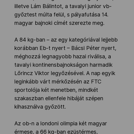
illetve Lám Bálintot, a tavalyi junior vb-
győztest múlta felül, s pályafutása 14.
magyar bajnoki címét szerezte meg.
A 84 kg-ban – az egy kategóriával lejjebb
korábban Eb-t nyert – Bácsi Péter nyert,
méghozzá legnagyobb hazai riválisa, a
tavalyi kontinensbajnokságon harmadik
Lőrincz Viktor legyőzésével. A nap egyik
leginkább várt mérkőzésén az FTC
sportolója két menetben, mindkét
szakaszban ellenfele hibáját szépen
kihasználva győzött.
Az ob-n a londoni olimpia két magyar
érmese, a 66 kg-ban ezüstérmes,