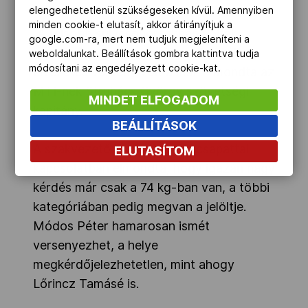
elengedhetetlenül szükségeseken kívül. Amennyiben
minden cookie-t elutasít, akkor átirányítjuk a
„A felsőbb súlycsoportokban voltak
google.com-ra, mert nem tudjuk megjeleníteni a
igazán jó meccsek, így összességében
weboldalunkat. Beállítások gombra kattintva tudja
módosítani az engedélyezett cookie-kat.
élvezetes verseny volt a mai” – mondta az
MTI-nek Struhács György szövetségi
MINDET ELFOGADOM
kapitány.
BEÁLLÍTÁSOK
A szakvezető a világbajnoki csapattal
ELUTASÍTOM
kapcsolatban elmondta, hogy igazán nagy
kérdés már csak a 74 kg-ban van, a többi
kategóriában pedig megvan a jelöltje.
Módos Péter hamarosan ismét
versenyezhet, a helye
megkérdőjelezhetetlen, mint ahogy
Lőrincz Tamásé is.