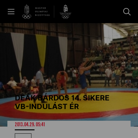
UGRÁS A TARTALOMRA »
Hírek
Galéria
Dakar 2026
DEÁK BÁRDOS 14. SIKERE
Los Angeles 2028
VB-INDULÁST ÉR
MOB
2013.04.29. 05:41