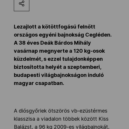
Kettőskarrier-program
Lezajlott a kötöttfogású felnőtt
NOB
országos egyéni bajnokság Cegléden.
A 38 éves Deák Bárdos Mihály
vasárnap megnyerte a 120 kg-osok
Társszervezetek
küzdelmét, s ezzel tulajdonképpen
biztosította helyét a szeptemberi,
OVEP
budapesti világbajnokságon induló
magyar csapatban.
Adatbank
A diósgyőriek ötszörös vb-ezüstérmes
klasszisa a viadalon többek között Kiss
Balázst, a 96 kg 2009-es világbajnokát,