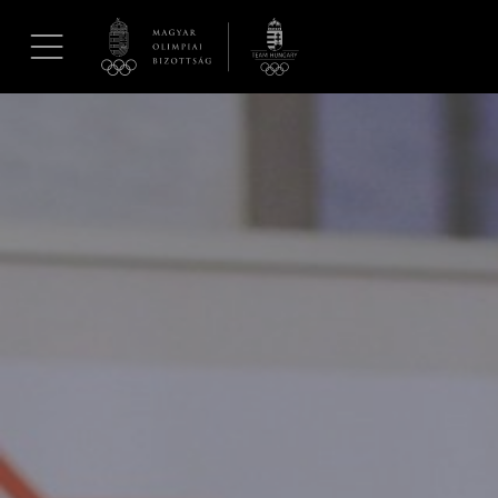
UGRÁS A TARTALOMRA »
Hírek
Galéria
Dakar 2026
Los Angeles 2028
MOB
Kettőskarrier-program