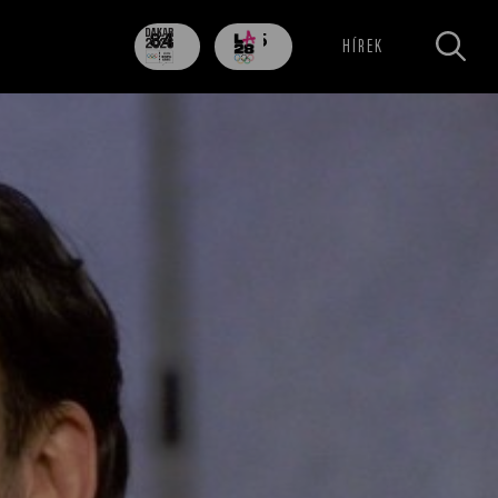
84
705
HÍREK
nap
nap