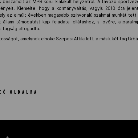
 beszámolt az MPB körül kialakult helyzetről. A távozó sportvez
ményeit. Kiemelte, hogy a kormányváltás, vagyis 2010 óta jele
ely az elmúlt években magasabb színvonalú szakmai munkát tett l
t állami támogatást kap feladatai ellátáshoz, s jövőre, a paral
 a tagság elfogadta.
osságot, amelynek elnöke Szepesi Attila lett, a másik két tag Urbá
ZŐ OLDALRA