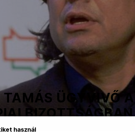
 TAMÁS ÜGYVIVŐ A
IAI BIZOTTSÁGBAN
iket használ