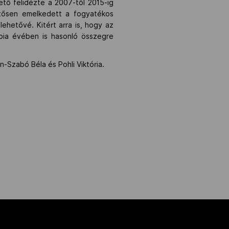
ető felidézte a 2007-től 2015-ig
ntősen emelkedett a fogyatékos
ehetővé. Kitért arra is, hogy az
impia évében is hasonló összegre
n-Szabó Béla és Pohli Viktória.