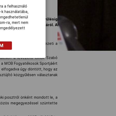
ra a felhasználó
-k használatába,
lengedhetetlenül
sén. A tisztújító közgyűlésig
com-ra, mert nem
 kedden lemondott posztjáról. A
z engedélyezett
t Deutsch Tamás alelnök vezeti a
OM
gal közösen gyakorolja.
yűlésén a levezető elnök Szabó
, a MOB Fogyatékosok Sportjáért
 - elfogadva úgy döntött, hogy az
isztújító közgyűlésen választanak
ki posztról önként mondott le, a
, közös megegyezéssel szüntette