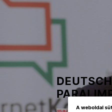
NOB
Társszervezetek
OVEP
Adatbank
DEUTSCH
PARALIMP
A weboldal süt
2015.06.20. 08:16