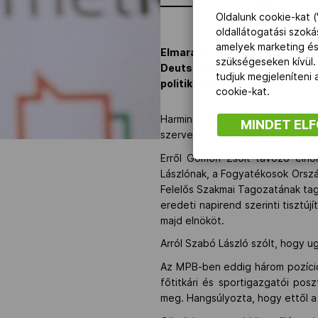
Oldalunk cookie-kat (
oldallátogatási szok
amelyek marketing és
Elmaradt a tisztújítás a Mag
szükségeseken kívül.
Deutsch Tamás alelnök látja el
tudjuk megjeleníteni
politikus-sportvezető a MOB f
cookie-kat.
Harminc napon belül választ új 
MINDET EL
szervezetet, az aláírási jogkört
Erről Gömöri Zsolt távozó eln
Lászlónak, a Fogyatékosok Orsz
Felelős Szakmai Tagozatának tagj
eredeti napirend szerinti tisztú
majd elnököt.
Arról Szabó László szólt, hogy u
Az MPB-ben eddig három pozíciót
főtitkári és sportigazgatói po
meg. Hangsúlyozta, hogy ettől a