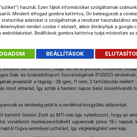
"sütiket") használ. Ezen fájlok információkat szolgáltatnak számunk
ásairól. Mindent elfogad gombra kattintva, Ön beleegyezik a cookie
 statisztikai adatokat is szolgáltatnak a rendszer használatához e
yar Paralimpiai Bizottság (MPB) pénteki rendkívüli közgyűlé
 Amennyiben minden cookie-t elutasít, akkor átirányítjuk a google.
 az ügyvivői teendőket, miután az eddigi elnök, Gömöri Zsolt
 a weboldalunkat. Beállítások gombra kattintva tudja módosítani a
ogyatékosok sportjáért felelős alelnöke is egyben.
elnököt a Magyar Paralimpiai Bizottság (MPB), addig ügyvivőkén
FOGADOM
BEÁLLÍTÁSOK
ELUTASÍT
 pedig egy, a jövő heti elnökségi ülésen kijelölendő elnökségi tag
ök beszélt azt követően, hogy az MPB pénteki rendkívüli közg
ágos Diák- és Szabadidősport Szövetségének (FODISZ) elnökének
ának javaslatát a tagság - 28 igen, 11 nem, 2 tartózkodás mellett
jítás most elmarad. Így aztán a harminc napon belül összehívandó t
gyancsak az elnökség jelöli ki a rendkívüli közgyűlés időpontját.
 betöltő Gömöri Zsolt az MTI-nek úgy nyilatkozott, hogy az elnö
sztra vonatkozó munkaszerződését ugyancsak június 19-i nappal
 naptól fogva semmilyen juttatást, így végkielégítést sem kap.