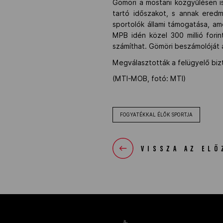
Gömöri a mostani közgyűlésen is
tartó időszakot, s annak ered
sportolók állami támogatása, am
MPB idén közel 300 millió forin
számíthat. Gömöri beszámolóját
Megválasztották a felügyelő bizt
(MTI-MOB, fotó: MTI)
FOGYATÉKKAL ÉLŐK SPORTJA
VISSZA AZ ELŐ