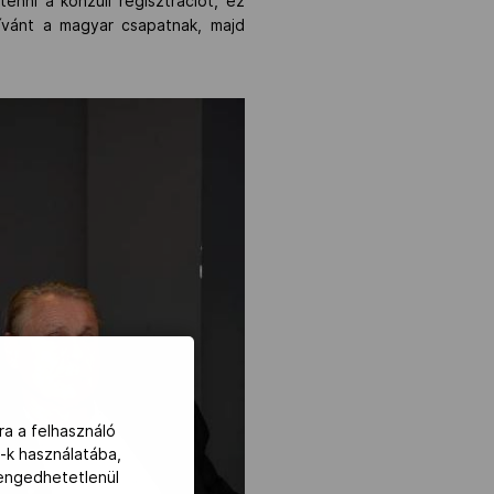
tenni a konzuli regisztrációt, ez
kívánt a magyar csapatnak, majd
ra a felhasználó
-k használatába,
lengedhetetlenül