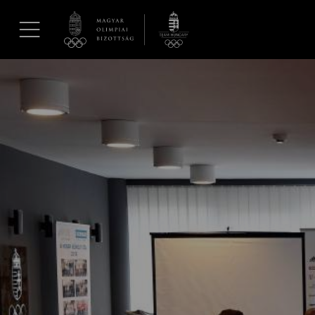
UGRÁS A TARTALOMRA »
Hírek
Galéria
Dakar 2026
Los Angeles 2028
MOB
Kettőskarrier-program