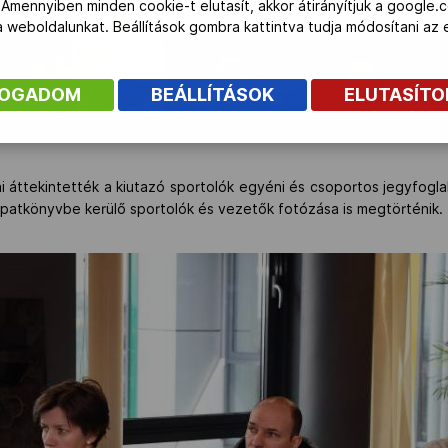
 Amennyiben minden cookie-t elutasít, akkor átirányítjuk a google.
 a weboldalunkat. Beállítások gombra kattintva tudja módosítani a
FOGADOM
BEÁLLÍTÁSOK
ELUTASÍT
 áttekintették a kiutazó sportolók egyéni és csoportos jegyfoglalá
apatkönyvbe kerülő sportolók és vezetők fotózása is megtörténik.