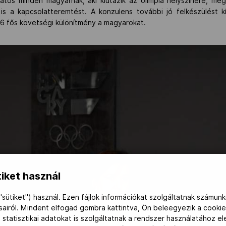
latos minden magyarnak, aki kiutazik az olimpia helyszínére, meg
is a kapcsolatteremtést. A konzulens további jó felkészülést 
 6 fős követségi különítmény a magyarokat.
iket használ
"sütiket") használ. Ezen fájlok információkat szolgáltatnak számunk
ásairól. Mindent elfogad gombra kattintva, Ön beleegyezik a cookie
 statisztikai adatokat is szolgáltatnak a rendszer használatához e