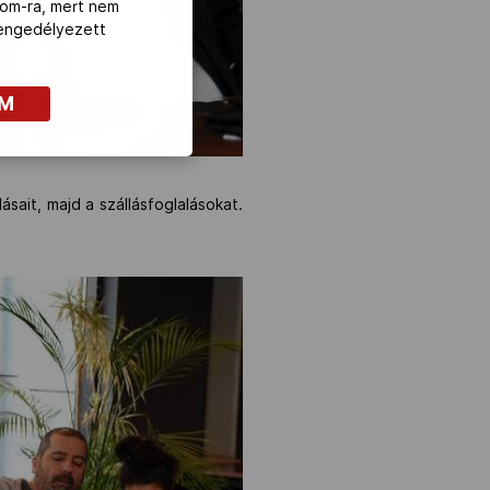
com-ra, mert nem
z engedélyezett
OM
sait, majd a szállásfoglalásokat.