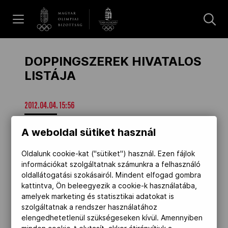
UGRÁS A TARTALOMRA »
Hírek
DOPPINGSZEREK HIVATALOS
LISTÁJA
Galéria
2012.04.04. 15:56
Dakar 2026
A weboldal sütiket használ
Oldalunk cookie-kat ("sütiket") használ. Ezen fájlok
információkat szolgáltatnak számunkra a felhasználó
Los Angeles 2028
oldallátogatási szokásairól. Mindent elfogad gombra
kattintva, Ön beleegyezik a cookie-k használatába,
amelyek marketing és statisztikai adatokat is
MOB
szolgáltatnak a rendszer használatához
elengedhetetlenül szükségeseken kívül. Amennyiben