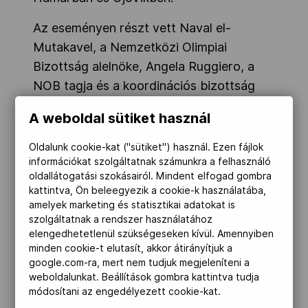
Az eseményen részt vett Naval el-
Mutakavel, a Nemzetközi Olimpiai
Bizottság alelnöke, Angela Ruggiero, a
NOB tagja és a koordinációs bizottság
elnök asszonya, valamint Thorhild Widvey
A weboldal sütiket használ
norvég kultuszminiszter.
Oldalunk cookie-kat ("sütiket") használ. Ezen fájlok
Naval el-Mutakavel beszédében
információkat szolgáltatnak számunkra a felhasználó
elmondta:
oldallátogatási szokásairól. Mindent elfogad gombra
kattintva, Ön beleegyezik a cookie-k használatába,
„Ez valóban a fiatalemberek játékai a
amelyek marketing és statisztikai adatokat is
szolgáltatnak a rendszer használatához
fiatalembereknek. Hatalmas köszönet illeti
elengedhetetlenül szükségeseken kívül. Amennyiben
a helyi szervezőbizottság fiatal és
minden cookie-t elutasít, akkor átirányítjuk a
tehetséges csapatát. Csodálatos és
google.com-ra, mert nem tudjuk megjeleníteni a
weboldalunkat. Beállítások gombra kattintva tudja
felejthetetlen esemény lesz” –
módosítani az engedélyezett cookie-kat.
fogalmazott.