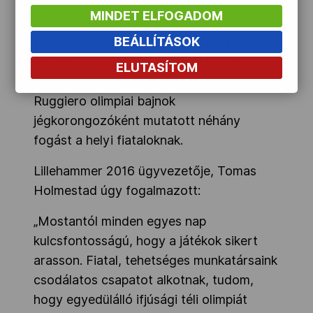
MINDET ELFOGADOM
A nap folyamán el-Mutakavel és Ruggiero
BEÁLLÍTÁSOK
különböző programokon vett részt:
elmentek egy iskolai sportnapra, majd
ELUTASÍTOM
edzést tartottak a jégen – utóbbin
Ruggiero olimpiai bajnok
jégkorongozóként mutatott néhány
fogást a helyi fiataloknak.
Lillehammer 2016 ügyvezetője, Tomas
Holmestad úgy fogalmazott:
„Mostantól minden egyes nap
kulcsfontosságú, hogy a játékok sikert
arasson. Fiatal, tehetséges munkatársaink
csodálatos csapatot alkotnak, tudom,
hogy egyedülálló ifjúsági téli olimpiát