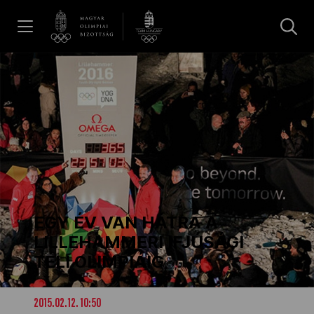
UGRÁS A TARTALOMRA »
Hírek
Galéria
Dakar 2026
EGY ÉV VAN HÁTRA A
Los Angeles 2028
LILLEHAMMERI IFJÚSÁGI
TÉLI OLIMPIÁIG
MOB
2015.02.12. 10:50