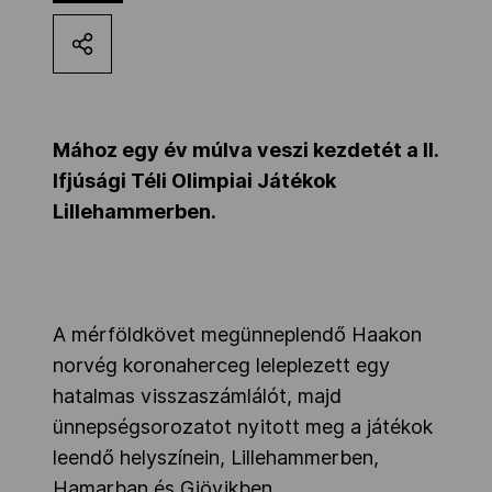
Kettőskarrier-program
NOB
Mához egy év múlva veszi kezdetét a II.
Ifjúsági Téli Olimpiai Játékok
Társszervezetek
Lillehammerben.
OVEP
A mérföldkövet megünneplendő Haakon
Adatbank
norvég koronaherceg leleplezett egy
hatalmas visszaszámlálót, majd
ünnepségsorozatot nyitott meg a játékok
leendő helyszínein, Lillehammerben,
Hamarban és Gjövikben.