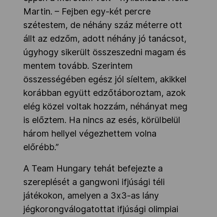
Martin. – Fejben egy-két percre
szétestem, de néhány száz méterre ott
állt az edzőm, adott néhány jó tanácsot,
úgyhogy sikerült összeszedni magam és
mentem tovább. Szerintem
összességében egész jól síeltem, akikkel
korábban együtt edzőtáboroztam, azok
elég közel voltak hozzám, néhányat meg
is előztem. Ha nincs az esés, körülbelül
három hellyel végezhettem volna
előrébb.”
A Team Hungary tehát befejezte a
szereplését a gangwoni ifjúsági téli
játékokon, amelyen a 3x3-as lány
jégkorongválogatottat ifjúsági olimpiai