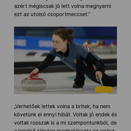
azért mégiscsak jó lett volna megnyerni
ezt az utolsó csoportmeccset.”
„Verhetőek lettek volna a britek, ha nem
követünk el ennyi hibát. Voltak jó endek és
voltak rosszak is a mi szempontunkból, de
a legelső tényleg meghatározta az egész