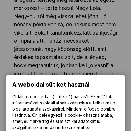
mérkőzést – tette hozzá Nagy Lola. –
Négy-nullról még vissza lehet jönni, jó
néhány példa van rá, de nekünk most nem
sikerült. Sokat tanultunk ezalatt az ifjúsági
olimpia alatt, nehéz meccseket
játszottunk, nagy közönség előtt, ami
érdekes tapasztalás volt, de a lényeg,
hogy megtanultuk, jobban kell „olvasni” a
jeget ahhoz, hogy jobb eredményt érjünk
el.”
A weboldal sütiket használ
Oldalunk cookie-kat ("sütiket") használ. Ezen fájlok
információkat szolgáltatnak számunkra a felhasználó
oldallátogatási szokásairól. Mindent elfogad gombra
kattintva, Ön beleegyezik a cookie-k használatába,
amelyek marketing és statisztikai adatokat is
szolgáltatnak a rendszer használatához