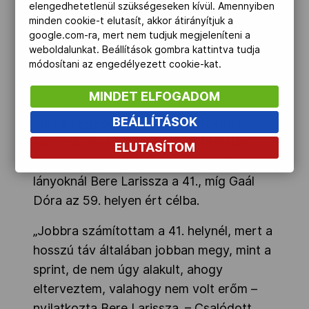
elengedhetetlenül szükségeseken kívül. Amennyiben
minden cookie-t elutasít, akkor átirányítjuk a
google.com-ra, mert nem tudjuk megjeleníteni a
weboldalunkat. Beállítások gombra kattintva tudja
módosítani az engedélyezett cookie-kat.
MINDET ELFOGADOM
Sífutóinkra a klasszikus szám (7.5 km)
BEÁLLÍTÁSOK
várt a hegyekben: mínusz 13 fokban
rajtoltak, de szerencsére napsütésben,
ELUTASÍTOM
így nem volt kellemetlen a hideg. A
lányoknál Bere Larissza a 41., míg Gaál
Dóra az 59. helyen ért célba.
„Jobbra számítottam a 41. helynél, mert a
hosszú táv általában jobban megy, mint a
sprint, de nem úgy alakult, ahogy
elterveztem, valahogy nem volt erőm –
nyilatkozta Bere Larissza. – Csalódott