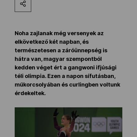
Kettőskarrier-program
NOB
Noha zajlanak még versenyek az
elkövetkező két napban, és
természetesen a záróünnepség is
Társszervezetek
hátra van, magyar szempontból
kedden véget ért a gangwoni ifjúsági
téli olimpia. Ezen a napon sífutásban,
OVEP
műkorcsolyában és curlingben voltunk
érdekeltek.
Adatbank