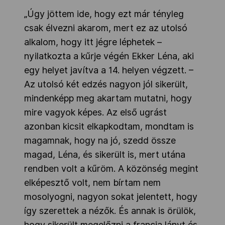
„Úgy jöttem ide, hogy ezt már tényleg
csak élvezni akarom, mert ez az utolsó
alkalom, hogy itt jégre léphetek –
nyilatkozta a kűrje végén Ekker Léna, aki
egy helyet javítva a 14. helyen végzett. –
Az utolsó két edzés nagyon jól sikerült,
mindenképp meg akartam mutatni, hogy
mire vagyok képes. Az első ugrást
azonban kicsit elkapkodtam, mondtam is
magamnak, hogy na jó, szedd össze
magad, Léna, és sikerült is, mert utána
rendben volt a kűröm. A közönség megint
elképesztő volt, nem bírtam nem
mosolyogni, nagyon sokat jelentett, hogy
így szerettek a nézők. És annak is örülök,
hogy sikerült megelőzni a francia lányt és