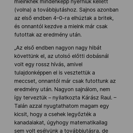
mieinknek mindenképp nyerniük kellett
(volna) a továbbjutáshoz. Sajnos azonban
az első endben 4–0-ra elhúztak a britek,
és onnantól kezdve a mieink már csak
futottak az eredmény után.
„Az első endben nagyon nagy hibát
követtünk el, az utolsó előtti dobásnál
volt egy rossz hívás, amivel
tulajdonképpen el is vesztettük a
meccset, onnantól már csak futottunk az
eredmény után. Nagyon sajnálom, nem
így terveztük – nyilatkozta Kárász Raul. –
Talán azzal nyugtathatom magam egy
kicsit, hogy a csehek legyőzték a
kanadaiakat, úgyhogy matematikailag
sem volt esélyünk a továbbjutásra, de