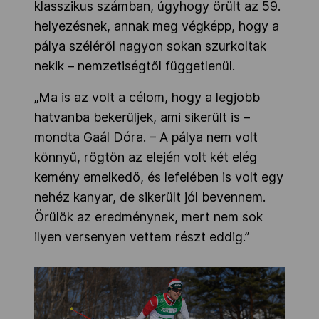
klasszikus számban, úgyhogy örült az 59.
helyezésnek, annak meg végképp, hogy a
pálya széléről nagyon sokan szurkoltak
nekik – nemzetiségtől függetlenül.
„Ma is az volt a célom, hogy a legjobb
hatvanba bekerüljek, ami sikerült is –
mondta Gaál Dóra. – A pálya nem volt
könnyű, rögtön az elején volt két elég
kemény emelkedő, és lefelében is volt egy
nehéz kanyar, de sikerült jól bevennem.
Örülök az eredménynek, mert nem sok
ilyen versenyen vettem részt eddig.”