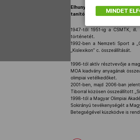
Elhunyt
Sárdi Lajos
(1933) ny
MINDET EL
tanítóképzés szolgálatában do
1947-től 1951-ig a CSMTK, ill.
történetét.
1992-ben a Nemzeti Sport a „Cs
„Kislexikon” c. összeállítását.
1996-tól aktív résztvevője a m
MOA kiadvány anyagának összeáll
olimpiai vetélkedőket.
2001-ben, majd 2006-ban jelent
Tiborral közösen összeállított „S
1998-tól a Magyar Olimpiai Akad
Sokirányú tevékenységét a Magy
Betegségével küszködve is ren