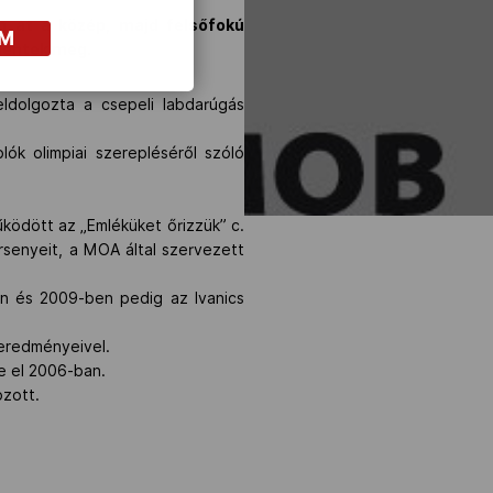
n át a közép, majd felsőfokú
OM
elentek meg.
eldolgozta a csepeli labdarúgás
ók olimpiai szerepléséről szóló
ödött az „Emléküket őrizzük” c.
rsenyeit, a MOA által szervezett
en és 2009-ben pedig az Ivanics
 eredményeivel.
 el 2006-ban.
zott.