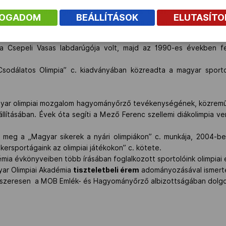
ugdíjas, pedagógia – lélektan szakos tanár, több évtizede
FOGADOM
BEÁLLÍTÁSOK
ELUTASÍT
lgozott, pedagógiai szakfolyóiratokban cikkei, tanulmányai j
 a Csepeli Vasas labdarúgója volt, majd az 1990-es években f
odálatos Olimpia” c. kiadványában közreadta a magyar sportol
agyar olimpiai mozgalom hagyományőrző tevékenységének, közreműk
ításában. Évek óta segíti a Mező Ferenc szellemi diákolimpia ve
 meg a „Magyar sikerek a nyári olimpiákon” c. munkája, 2004-b
ikersportágaink az olimpiai játékokon” c. kötete.
émia évkönyveiben több írásában foglalkozott sportolóink olimpiai
ar Olimpiai Akadémia
tiszteletbeli érem
adományozásával ismerte
dszeresen a MOB Emlék- és Hagyományőrző albizottságában dolgo