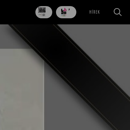
86
707
HÍREK
nap
nap