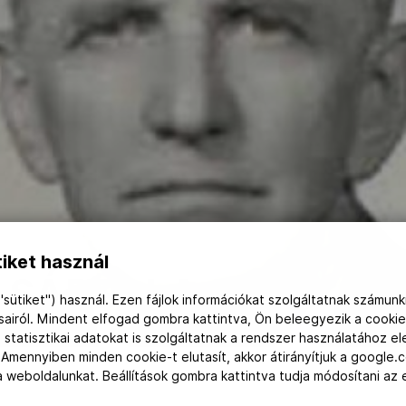
iket használ
 SÁRDI LAJOS
"sütiket") használ. Ezen fájlok információkat szolgáltatnak számunk
ásairól. Mindent elfogad gombra kattintva, Ön beleegyezik a cookie
 statisztikai adatokat is szolgáltatnak a rendszer használatához e
 Amennyiben minden cookie-t elutasít, akkor átirányítjuk a google.
 a weboldalunkat. Beállítások gombra kattintva tudja módosítani a