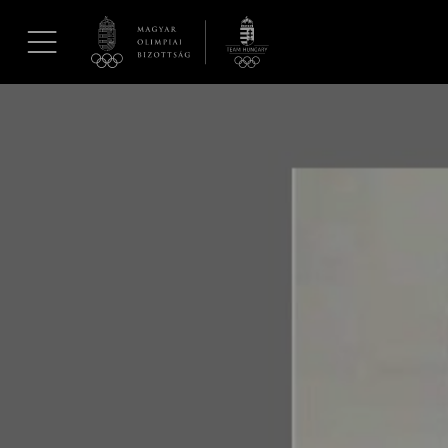
UGRÁS A TARTALOMRA »
Hírek
Galéria
Dakar 2026
Los Angeles 2028
MOB
Kettőskarrier-program