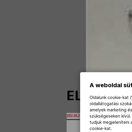
NOB
Társszervezetek
OVEP
Adatbank
A weboldal süt
ELHUNYT
Oldalunk cookie-kat (
oldallátogatási szok
amelyek marketing és
szükségeseken kívül.
2012.06.27. 15:56
tudjuk megjeleníteni
cookie-kat.