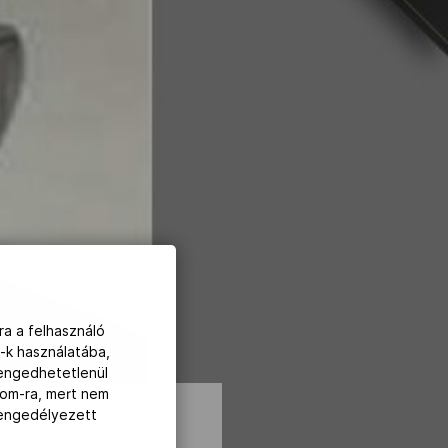
ra a felhasználó
-k használatába,
lengedhetetlenül
com-ra, mert nem
z engedélyezett