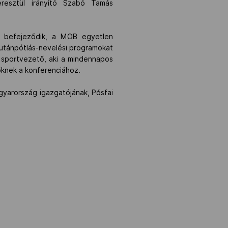
resztül irányító Szabó Tamás
an befejeződik, a MOB egyetlen
z utánpótlás-nevelési programokat
a sportvezető, aki a mindennapos
őknek a konferenciához.
gyarország igazgatójának, Pósfai