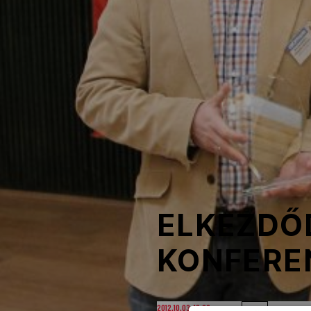
NOB
Társszervezetek
OVEP
Adatbank
ELKEZDŐ
KONFERE
2012.10.03. 12:20