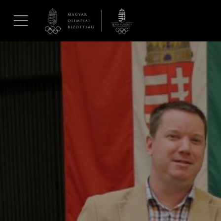
UGRÁS A TARTALOMRA »
Hírek
Galéria
Dakar 2026
Los Angeles 2028
MOB
Kettőskarrier-program