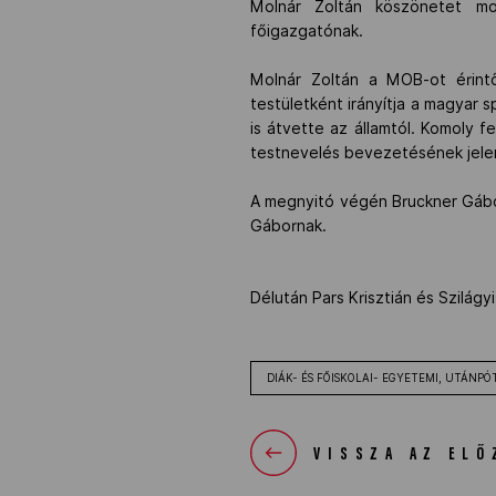
Molnár Zoltán köszönetet mo
főigazgatónak.
Molnár Zoltán a MOB-ot érintő
testületként irányítja a magyar 
is átvette az államtól. Komoly 
testnevelés bevezetésének jelen
A megnyitó végén Bruckner Gábor
Gábornak.
Délután Pars Krisztián és Szilág
DIÁK- ÉS FŐISKOLAI- EGYETEMI, UTÁNPÓ
VISSZA AZ ELŐ