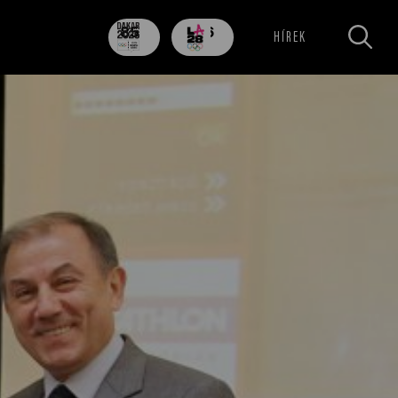
85
706
HÍREK
nap
nap