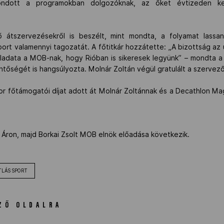
ndott a programokban dolgozóknak, az őket évtizeden ke
 átszervezésekről is beszélt, mint mondta, a folyamat lass
sport valamennyi tagozatát. A főtitkár hozzátette: „A bizottság a
feladata a MOB-nak, hogy Rióban is sikeresek legyünk” – mondta 
tőségét is hangsúlyozta. Molnár Zoltán végül gratulált a szervez
 főtámogatói díjat adott át Molnár Zoltánnak és a Decathlon Ma
yi Áron, majd Borkai Zsolt MOB elnök előadása következik.
TLÁS SPORT
ZŐ OLDALRA