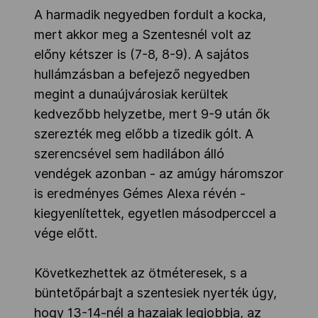
A harmadik negyedben fordult a kocka,
mert akkor meg a Szentesnél volt az
előny kétszer is (7-8, 8-9). A sajátos
hullámzásban a befejező negyedben
megint a dunaújvárosiak kerültek
kedvezőbb helyzetbe, mert 9-9 után ők
szerezték meg előbb a tizedik gólt. A
szerencsével sem hadilábon álló
vendégek azonban - az amúgy háromszor
is eredményes Gémes Alexa révén -
kiegyenlítettek, egyetlen másodperccel a
vége előtt.
Következhettek az ötméteresek, s a
büntetőpárbajt a szentesiek nyerték úgy,
hogy 13-14-nél a hazaiak legjobbja, az