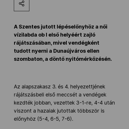
Kettőskarrier-program
A Szentes jutott lépéselőnyhöz a női
NOB
vízilabda ob I első helyéért zajló
rájátszásában, mivel vendégként
tudott nyerni a Dunaújváros ellen
Társszervezetek
szombaton, a döntő nyitómérkőzésén.
OVEP
Az alapszakasz 3. és 4. helyezettjének
Adatbank
rájátszásbeli első meccsét a vendégek
kezdték jobban, vezettek 3-1-re, 4-4 után
viszont a hazaiak jutottak többször is
előnyhöz (5-4, 6-5, 7-6).