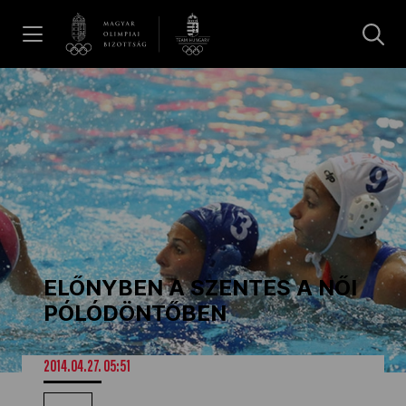
UGRÁS A TARTALOMRA »
Hírek
Galéria
Dakar 2026
ELŐNYBEN A SZENTES A NŐI
Los Angeles 2028
PÓLÓDÖNTŐBEN
MOB
2014.04.27. 05:51