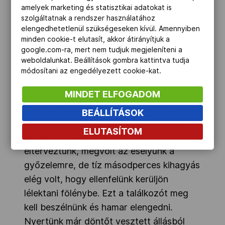
amelyek marketing és statisztikai adatokat is
Van der SLOOT 3, Rácz 1, Kövér-Kiss 1,
szolgáltatnak a rendszer használatához
GÉMES 3. Cs: Etiebet, Kádár, Farkas
elengedhetetlenül szükségeseken kívül. Amennyiben
Gól – emberelőnyből: 9/5, ill. 12/5 Gól –
minden cookie-t elutasít, akkor átirányítjuk a
google.com-ra, mert nem tudjuk megjeleníteni a
ötméteresből: 2/1, ill. 2/2
weboldalunkat. Beállítások gombra kattintva tudja
Kipontozódott: Kövér-Kiss (20. p.), Garda
módosítani az engedélyezett cookie-kat.
(26. p.)
MINDET ELFOGADOM
MESTERMÉRLEG
Mihók Attila: – Nehéz mérkőzés volt.
BEÁLLÍTÁSOK
Tulajdonképpen az utolsó pillanatokig
ELUTASÍTOM
sikerült megvalósítanunk, amit
elterveztünk, megvolt az esélyünk a
győzelemre, de tíz másodperces kihagyás
elég volt, hogy ellenfelünk kerüljön
lélektani fölénybe. Ezt a találkozót meg
kell beszélnünk és hamar elengedni.
Nyertünk már döntőt vesztett állásból