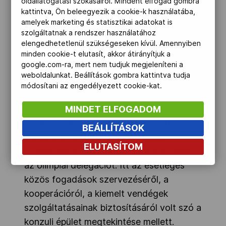
oldallátogatási szokásairól. Mindent elfogad gombra
kattintva, Ön beleegyezik a cookie-k használatába,
amelyek marketing és statisztikai adatokat is
szolgáltatnak a rendszer használatához
elengedhetetlenül szükségeseken kívül. Amennyiben
minden cookie-t elutasít, akkor átirányítjuk a
google.com-ra, mert nem tudjuk megjeleníteni a
weboldalunkat. Beállítások gombra kattintva tudja
módosítani az engedélyezett cookie-kat.
MINDET ELFOGADOM
A párizsi nagykövetségen Deutsch
BEÁLLÍTÁSOK
Domonkos olimpiai attasé, valamint
ELUTASÍTOM
Szilárd Réka párizsi koordinátor fogadta
az olimpiai delegációt. Itt az esetleges
közös fogadások szervezéséről, a
kooperációról, a kiemelt vendégek
szolgáltatásainak biztosításáról volt szó a
konzuli épület megtekintése mellett.