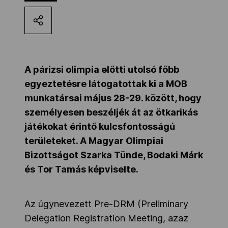
Kettőskarrier-program
NOB
A párizsi olimpia előtti utolsó főbb
egyeztetésre látogatottak ki a MOB
Társszervezetek
munkatársai
május 28-29. között, hogy
személyesen beszéljék át az ötkarikás
játékokat érintő kulcsfontosságú
OVEP
területeket. A Magyar Olimpiai
Bizottságot Szarka Tünde, Bodaki Márk
Adatbank
és Tor Tamás képviselte.
Az úgynevezett Pre-DRM (Preliminary
Delegation Registration Meeting, azaz