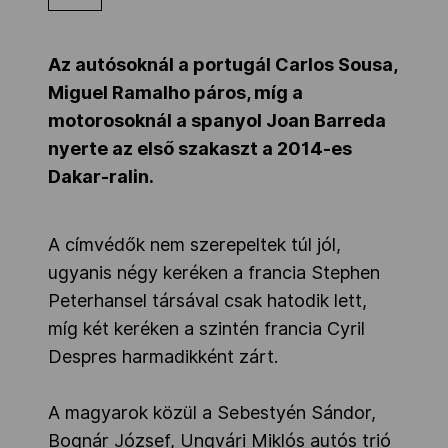
Kettőskarrier-program
Az autósoknál a portugál Carlos Sousa,
Miguel Ramalho páros, míg a
NOB
motorosoknál a spanyol Joan Barreda
nyerte az első szakaszt a 2014-es
Dakar-ralin.
Társszervezetek
A címvédők nem szerepeltek túl jól,
OVEP
ugyanis négy keréken a francia Stephen
Peterhansel társával csak hatodik lett,
Adatbank
míg két keréken a szintén francia Cyril
Despres harmadikként zárt.
A magyarok közül a Sebestyén Sándor,
Bognár József, Ungvári Miklós autós trió