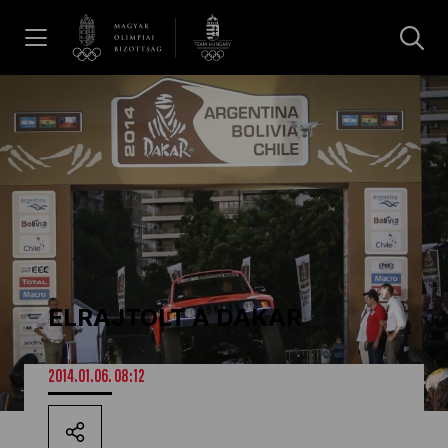
UGRÁS A TARTALOMRA »
Hírek
Galéria
Dakar 2026
ELRAJTOLT A DAKAR
Los Angeles 2028
2014.01.06. 08:12
MOB