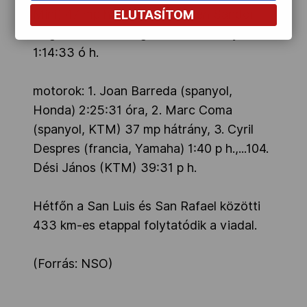
Mini) 47 mp h.,...112. Sebestyén Sándor,
ELUTASÍTOM
Bognár József, Ungvári Miklós (Toyota)
1:14:33 ó h.
motorok: 1. Joan Barreda (spanyol,
Honda) 2:25:31 óra, 2. Marc Coma
(spanyol, KTM) 37 mp hátrány, 3. Cyril
Despres (francia, Yamaha) 1:40 p h.,...104.
Dési János (KTM) 39:31 p h.
Hétfőn a San Luis és San Rafael közötti
433 km-es etappal folytatódik a viadal.
(Forrás: NSO)