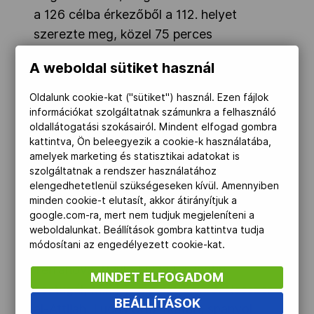
a 126 célba érkezőből a 112. helyet
szerezte meg, közel 75 perces
hátránnyal, míg a 164 motoros között
A weboldal sütiket használ
Dési János a 104. lett, közel
negyvenperces hátránnyal. A 40 quados
Oldalunk cookie-kat ("sütiket") használ. Ezen fájlok
között viszont kifejezetten jól szerepelt
információkat szolgáltatnak számunkra a felhasználó
oldallátogatási szokásairól. Mindent elfogad gombra
Somfai Mátyás, aki a legjobbhoz képest
kattintva, Ön beleegyezik a cookie-k használatába,
12:50 perces hátránnyal, kilencedikként
amelyek marketing és statisztikai adatokat is
várja a folytatást.
szolgáltatnak a rendszer használatához
elengedhetetlenül szükségeseken kívül. Amennyiben
minden cookie-t elutasít, akkor átirányítjuk a
1. szakasz, San Lorenzo-San Luis, 180 km:
google.com-ra, mert nem tudjuk megjeleníteni a
autók: 1. Carlos Sousa, Miguel Ramalho
weboldalunkat. Beállítások gombra kattintva tudja
módosítani az engedélyezett cookie-kat.
(portugál, Haval) 2:20:36 óra, 2. Orlando
Terranova, Paulo Fiuza (argentin,
MINDET ELFOGADOM
portugál, Mini) 11 mp hátrány, 3. Nasszer
BEÁLLÍTÁSOK
al-Attijah, Lucas Cruz (katari, spanyol,