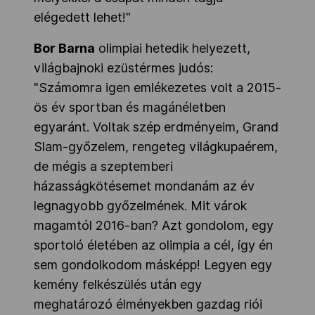
elégedett lehet!"
Bor Barna
olimpiai hetedik helyezett,
világbajnoki ezüstérmes judós:
"Számomra igen emlékezetes volt a 2015-
ös év sportban és magánéletben
egyaránt. Voltak szép erdményeim, Grand
Slam-győzelem, rengeteg világkupaérem,
de mégis a szeptemberi
házasságkötésemet mondanám az év
legnagyobb győzelmének. Mit várok
magamtól 2016-ban? Azt gondolom, egy
sportoló életében az olimpia a cél, így én
sem gondolkodom másképp! Legyen egy
kemény felkészülés után egy
meghatározó élményekben gazdag riói