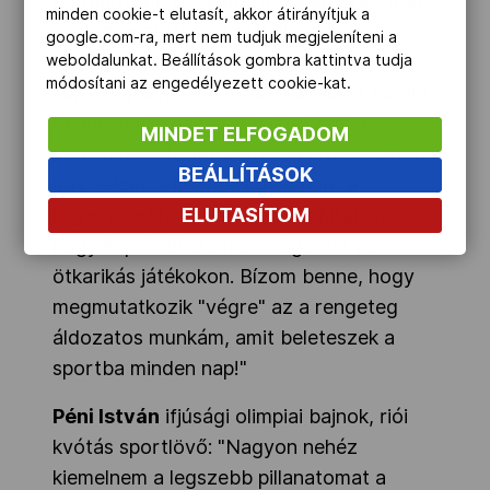
Az felettébb meghatározza az évet, hogy
minden cookie-t elutasít, akkor átirányítjuk a
a világranglistán az előkelő 2. hellyel
google.com-ra, mert nem tudjuk megjeleníteni a
fejeztem be. A jövő pedig... 2016 az utolsó
weboldalunkat. Beállítások gombra kattintva tudja
módosítani az engedélyezett cookie-kat.
köröket jelenti a kvótaszerzésben! Bízom
benne, minél hamarabb leteszem a
MINDET ELFOGADOM
védjegyem. Természetesen érdekes, hogy
BEÁLLÍTÁSOK
úgy vélem, a kvótáért való harc a
ELUTASÍTOM
legnehezebb, azután a kijáró jutalom,
hogy képviselhetem országomat az
ötkarikás játékokon. Bízom benne, hogy
megmutatkozik "végre" az a rengeteg
áldozatos munkám, amit beleteszek a
sportba minden nap!"
Péni István
ifjúsági olimpiai bajnok, riói
kvótás sportlövő: "Nagyon nehéz
kiemelnem a legszebb pillanatomat a