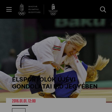
UGRÁS A TARTALOMRA »
Hírek
Galéria
Dakar 2026
ÉLSPORTOLÓK ÚJÉVI
Los Angeles 2028
GONDOLATAI RIO JEGYÉBEN
MOB
2016.01.01. 12:00