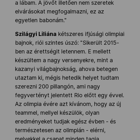
a lábam. A jövőt illetően nem szeretek
elvárásokat megfogalmazni, ez az
egyetlen babonám."
Szilágyi Liliána
kétszeres ifjúsági olimpiai
bajnok, riói szintes úszó: "Sikerült 2015-
ben az érettségit letennem. E mellett
készültem a nagy versenyekre, mint a
kazanyi világbajnokság, ahova betegen
utaztam ki, mégis hetedik helyet tudtam
szerezni 200 pillangón, ami nagy
fegyvertényt jelentett Rio előtt egy évvel.
Az olimpia évére azt kívánom, hogy az új
teammel, mellyel készülök, olyan
eredményeket tudjak egész évben - és
természetesen az olimpián - elérni,
melyekkel a csapat minden tagja