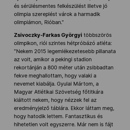
és sérülésmentes felkészülést illetve jó
olimpia szereplést várok a harmadik
olimpiámon, Rióban."
Zsivoczky-Farkas Györgyi
többszörös
olimpikon, riói szintes hétpróbázó atléta:
"Nekem 2015 legemlékezetesebb pillanata
az volt, amikor a pekingi stadion
rekortánján a 800 méter után zsibbadtan
fekve meghallottam, hogy valaki a
nevemet kiabálja. Gyulai Mártom, a
Magyar Atlétikai Szövetség főtitkára
kiáltott nekem, hogy nézzek fel az
eredményjelző táblára. Ekkor láttam meg,
hogy hatodik lettem. Fantasztikus és
hihetetlen volt egyszerre. Már nem is fájt