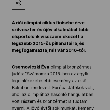
Kettőskarrier-program
A riói olimpiai ciklus finisébe érve
NOB
szilveszter és újév alkalmából több
élsportolónk visszaemlékezett a
legszebb 2015-ös pillanataira, és
Társszervezetek
megfogalmazta, mit vár 2016-tól.
OVEP
Csernoviczki Éva
olimpiai bronzérmes
judós: "Számomra 2015-ben az egyik
Adatbank
legemlékezetesebb esemény az első,
Bakuban rendezett Európa Játékok volt,
ahol az olimpiához hasonló hangulatban
volt részem és bronzérmet is tudtam
nyerni. A jövő évtől sok munkát, kemény