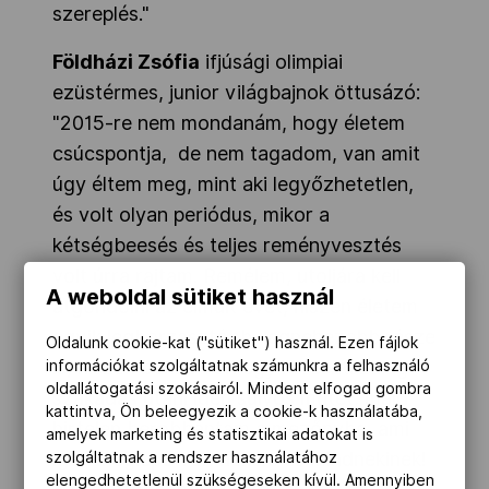
szereplés."
Földházi Zsófia
ifjúsági olimpiai
ezüstérmes, junior világbajnok öttusázó:
"2015-re nem mondanám, hogy életem
csúcspontja, de nem tagadom, van amit
úgy éltem meg, mint aki legyőzhetetlen,
és volt olyan periódus, mikor a
kétségbeesés és teljes reményvesztés
volt úrra rajtam. Remélem, utoljára kell
A weboldal sütiket használ
átgondolni az elmúlt évet, hiszen életem
egyik legborzasztóbb, legnehezebb része
Oldalunk cookie-kat ("sütiket") használ. Ezen fájlok
is, hiszen benne volt egy
keresztszalag
információkat szolgáltatnak számunkra a felhasználó
oldallátogatási szokásairól. Mindent elfogad gombra
szakadás utáni
igen súlyos műtét, majd
kattintva, Ön beleegyezik a cookie-k használatába,
hirtelen berobbantam a mezőnybe, ami
amelyek marketing és statisztikai adatokat is
igen meglepő volt nekem és mindnekinek!
szolgáltatnak a rendszer használatához
elengedhetetlenül szükségeseken kívül. Amennyiben