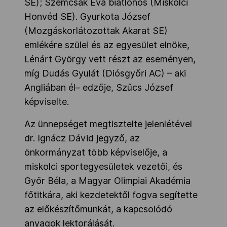
SE); Szemcsák Éva biatlonos (Miskolci
Honvéd SE). Gyurkota József
(Mozgáskorlátozottak Akarat SE)
emlékére szülei és az egyesület elnöke,
Lénárt György vett részt az eseményen,
míg Dudás Gyulát (Diósgyőri AC) – aki
Angliában él– edzője, Szűcs József
képviselte.
Az ünnepséget megtisztelte jelenlétével
dr. Ignácz Dávid jegyző, az
önkormányzat több képviselője, a
miskolci sportegyesületek vezetői, és
Győr Béla, a Magyar Olimpiai Akadémia
főtitkára, aki kezdetektől fogva segítette
az előkészítőmunkát, a kapcsolódó
anyagok lektorálását.