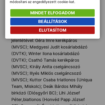
módosítani az engedélyezett cookie-kat.
mécsest is gyújtott az emlékfalnál, azon
sporttársai előtt tisztelegve, akik már
MINDET ELFOGADOM
elhunytak.
BEÁLLÍTÁSOK
Az avatóünnepséget több, a táblán
ELUTASÍTOM
szereplő miskolci olimpikon is megtisztelte
jelenlétével: Géra Imre kerékpáros
(MVSC); Medgyesi Judit kosárlabdázó
(DVTK); Winter Ilona kosárlabdázó
(DVTK); Csathó Tamás kerékpáros
(MVSC); Király Anita cselgáncsozó
(MVSC); Illyés Miklós cselgáncsozó
(MVSC); Kuttor Csaba triatlonos (Uniqua
Team, Miskolc); Deák Bárdos Mihály
birkózó (Diósgyőri BC); Lihi József
Péter,biatlonos (Honvéd Papp József