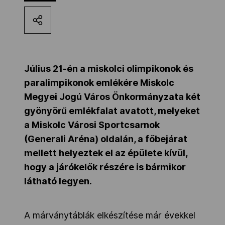
Kettőskarrier-program
NOB
Július 21-én a miskolci olimpikonok és
paralimpikonok emlékére Miskolc
Társszervezetek
Megyei Jogú Város Önkormányzata két
gyönyörű emlékfalat avatott, melyeket
a Miskolc Városi Sportcsarnok
OVEP
(Generali Aréna) oldalán, a főbejárat
mellett helyeztek el az épülete kívül,
Adatbank
hogy a járókelők részére is bármikor
látható legyen.
A márványtáblák elkészítése már évekkel