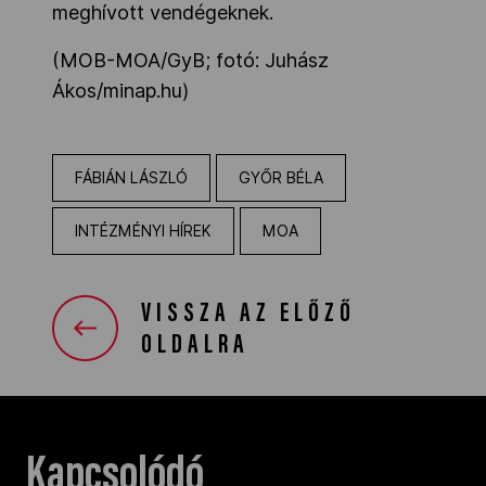
meghívott vendégeknek.
(MOB-MOA/GyB; fotó: Juhász
Ákos/minap.hu)
FÁBIÁN LÁSZLÓ
GYŐR BÉLA
INTÉZMÉNYI HÍREK
MOA
VISSZA AZ ELŐZŐ
OLDALRA
Kapcsolódó