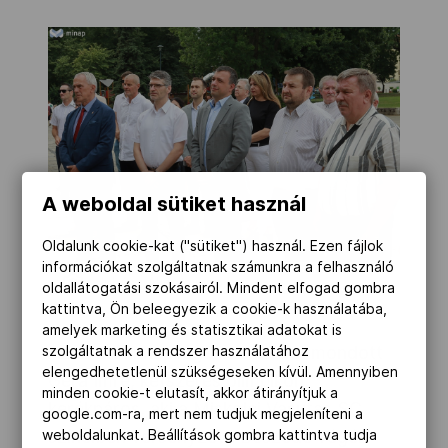
A weboldal sütiket használ
Oldalunk cookie-kat ("sütiket") használ. Ezen fájlok
információkat szolgáltatnak számunkra a felhasználó
Juhász Ákos/minap.hu
oldallátogatási szokásairól. Mindent elfogad gombra
kattintva, Ön beleegyezik a cookie-k használatába,
amelyek marketing és statisztikai adatokat is
Az avatóünnepségen beszédet mondott
szolgáltatnak a rendszer használatához
elengedhetetlenül szükségeseken kívül. Amennyiben
Géra Imre, kétszeres olimpikon
minden cookie-t elutasít, akkor átirányítjuk a
kerékpáros, aki a Miskolci Vasutas SC
google.com-ra, mert nem tudjuk megjeleníteni a
színeiben versenyzett. Beszéde végén
weboldalunkat. Beállítások gombra kattintva tudja