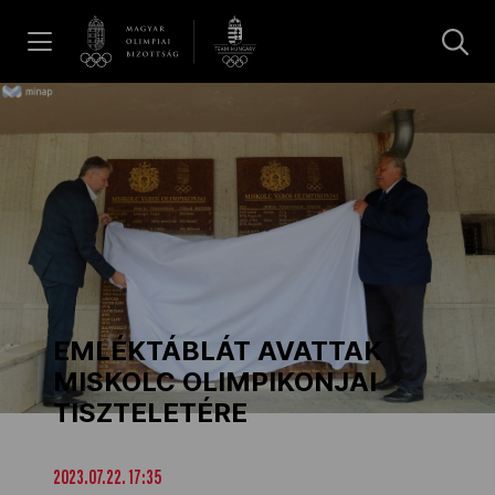
UGRÁS A TARTALOMRA »
Hírek
Galéria
Dakar 2026
EMLÉKTÁBLÁT AVATTAK
Los Angeles 2028
MISKOLC OLIMPIKONJAI
TISZTELETÉRE
MOB
2023.07.22. 17:35