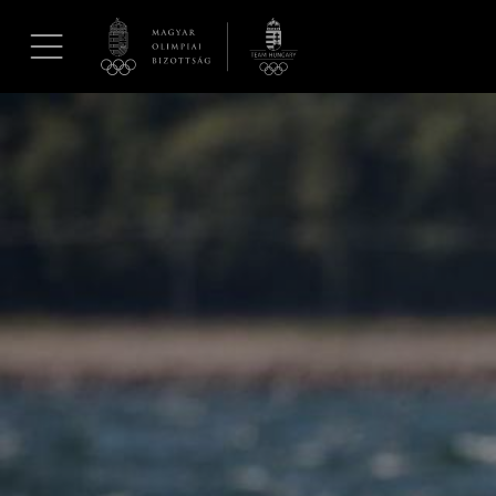
UGRÁS A TARTALOMRA »
Hírek
Galéria
Dakar 2026
Los Angeles 2028
MOB
Kettőskarrier-program