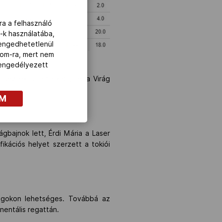
ra a felhasználó
-k használatába,
lengedhetetlenül
com-ra, mert nem
z engedélyezett
ndeztek futamo(ka)t, így a Virág
OM
gbajnok lett, Érdi Mária a Laser
ikációs helyet szerzett a tokiói
ságokon lehetséges. Továbbá az
nentális regattán.