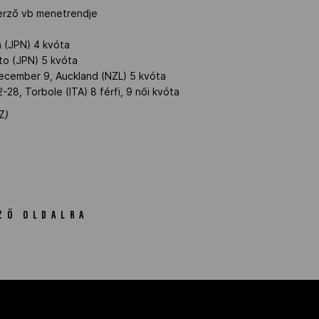
erző vb menetrendje
 (JPN) 4 kvóta
ato (JPN) 5 kvóta
ecember 9, Auckland (NZL) 5 kvóta
28, Torbole (ITA) 8 férfi, 9 női kvóta
Z
)
ZŐ OLDALRA