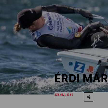
NOB
Társszervezetek
OVEP
Adatbank
ÉRDI MÁR
2018.08.11. 07:00