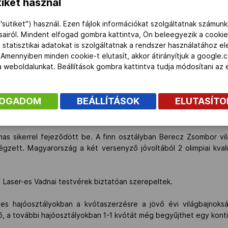
iket használ
"sütiket") használ. Ezen fájlok információkat szolgáltatnak számunk
ásairól. Mindent elfogad gombra kattintva, Ön beleegyezik a cookie
 statisztikai adatokat is szolgáltatnak a rendszer használatához e
 Amennyiben minden cookie-t elutasít, akkor átirányítjuk a google.
 a weboldalunkat. Beállítások gombra kattintva tudja módosítani a
tály ezüst csoportjainak a hivatalos eredménylista szerint nem re
 férfi szörfös Sánta Bence az összesítésben a 83. helyen áll.
FOGADOM
BEÁLLÍTÁSOK
ELUTASÍT
gtalálják
.
s sikerrel fejeződött be. A finn osztályban Berecz Zsombor vilá
égzett. Magyarország a két versenyző jóvoltából 2 olimpiai kvalif
 Laser-es Vadnai testvérek biztatóan szerepeltek.
s hajóosztályokban a kvótaszerzésre a jövő évi világbajnok
, a további hajóosztályokban 1-1 kvótát még begyűjthet egy konti