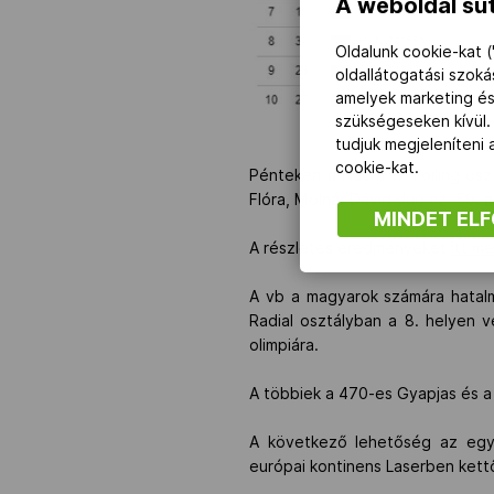
A weboldal süt
Oldalunk cookie-kat (
oldallátogatási szok
amelyek marketing és
szükségeseken kívül.
tudjuk megjeleníteni
cookie-kat.
Pénteken a Nacra 17 Foiling osz
Flóra, Molnár Dávid duó az 59. a
MINDET EL
A részletes eredményeket
itt me
A vb a magyarok számára hatalma
Radial osztályban a 8. helyen v
olimpiára.
A többiek a 470-es Gyapjas és a
A következő lehetőség az egye
európai kontinens Laserben kettő