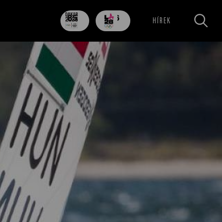
85
706
HÍREK
nap
nap