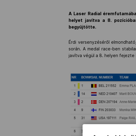
A Laser Radial éremfutamába 
helyet javítva a 8. pozíciób
begyűjtötte.
Érdi versenyzéséről elmondható
során. A medal race-ben stabila
javítva végül a 8. helyen fejezte