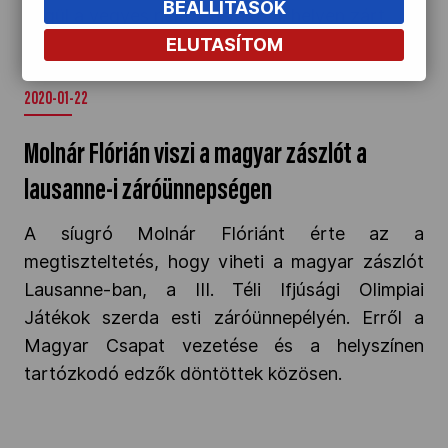
BEÁLLÍTÁSOK
végül a vegyes nemzeti váltó 4. helyen zárt.
ELUTASÍTOM
2020-01-22
Molnár Flórián viszi a magyar zászlót a
lausanne-i záróünnepségen
A síugró Molnár Flóriánt érte az a
megtiszteltetés, hogy viheti a magyar zászlót
Lausanne-ban, a III. Téli Ifjúsági Olimpiai
Játékok szerda esti záróünnepélyén. Erről a
Magyar Csapat vezetése és a helyszínen
tartózkodó edzők döntöttek közösen.