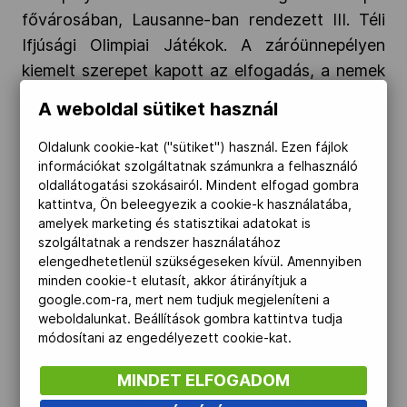
fővárosában,
Lausanne-ban rendezett III. Téli
Ifjúsági Olimpiai Játékok. A záróünnepélyen
kiemelt szerepet kapott az elfogadás, a nemek
közti egyenlőség, valamint a sportolók.
A weboldal sütiket használ
Oldalunk cookie-kat ("sütiket") használ. Ezen fájlok
információkat szolgáltatnak számunkra a felhasználó
2020-01-22
oldallátogatási szokásairól. Mindent elfogad gombra
kattintva, Ön beleegyezik a cookie-k használatába,
A Nagy Laura-Nathan Young curling vegyes
amelyek marketing és statisztikai adatokat is
szolgáltatnak a rendszer használatához
páros aranyérmes az ifjúsági olimpián
elengedhetetlenül szükségeseken kívül. Amennyiben
minden cookie-t elutasít, akkor átirányítjuk a
A lausanne-i ifjúsági téli olimpia utolsó
google.com-ra, mert nem tudjuk megjeleníteni a
versenynapján megszerezte a magyar csapat a
weboldalunkat. Beállítások gombra kattintva tudja
módosítani az engedélyezett cookie-kat.
második aranyérmét, a curlinges Nagy Laura
révén. Közel állt a dobogóhoz a rövidpályás
MINDET ELFOGADOM
gyorskorcsolyázó Somogyi Barbara is, de