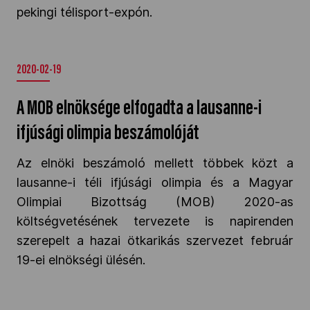
pekingi télisport-expón.
Kettőskarrier-program
2020-02-19
NOB
A MOB elnöksége elfogadta a lausanne-i
Társszervezetek
ifjúsági olimpia beszámolóját
Az elnöki beszámoló mellett többek közt a
OVEP
lausanne-i téli ifjúsági olimpia és a Magyar
Olimpiai Bizottság (MOB) 2020-as
költségvetésének tervezete is napirenden
Adatbank
szerepelt a hazai ötkarikás szervezet február
19-ei elnökségi ülésén.