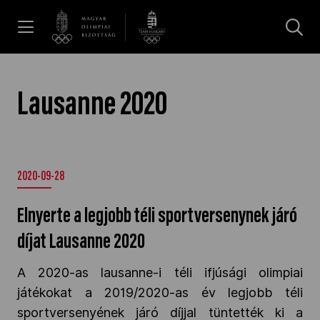
UGRÁS A TARTALOMRA »
Hírek
Lausanne 2020
Galéria
2020-09-28
Dakar 2026
Elnyerte a legjobb téli sportversenynek járó
Los Angeles 2028
díjat Lausanne 2020
A 2020-as lausanne-i téli ifjúsági olimpiai
MOB
játékokat a 2019/2020-as év legjobb téli
sportversenyének járó díjjal tüntették ki a