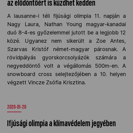
az elődöntőért is küzdhet kedden
A lausanne-i téli fijúsági olimpia 11. napján a
Nagy Laura, Nathan Young magyar-kanadai
duó 8-4-es győzelemmel jutott be a legjobb 12
közé. Ugyanez nem sikerült a Zoe Antes,
Szarvas Kristóf német-magyar párosnak. A
rövidpályás gyorskorcsolyázók számára a
negyeddöntő volt a végállomás 500m-en. A
snowboard cross selejtezőjében a 10. helyen
végzett Vincze Zsófia Krisztina.
2020-01-20
Ifjúsági olimpia a klímavédelem jegyében