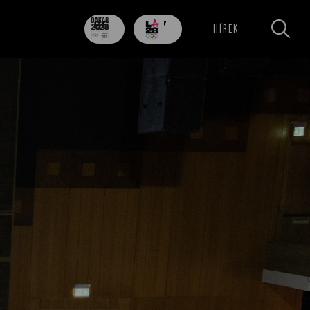
86
707
HÍREK
nap
nap