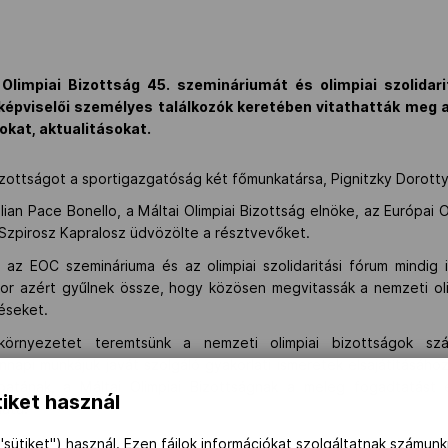
Olimpiai Bizottság 45. szemináriumát és olimpiai szolidari
 képviselői személyes találkozók keretében vitathatták meg 
sokat, aktualitásokat.
izottságot a sportigazgatóság két főmunkatársa, Pignitzky Dorott
ian Pace Bonello, a Máltai Olimpiai Bizottság elnöke, az Európai 
Szpirosz Kapralosz üdvözölte a résztvevőket.
az EOC szemináriuma és az olimpiai szolidaritási fórum mindig i
kor azért gyűlnek össze, hogy közösen megvitassák a nemzeti oli
déseket.
örnyezetet teremtsünk a nemzeti olimpiai bizottságok szám
napi munkájuk javát szolgáló gyakorlati ismeretek elsajátításáh
atának, a Máltai Olimpiai Bizottságnak a meleg fogadtatást 
iket használ
ata.
"sütiket") használ. Ezen fájlok információkat szolgáltatnak számunk