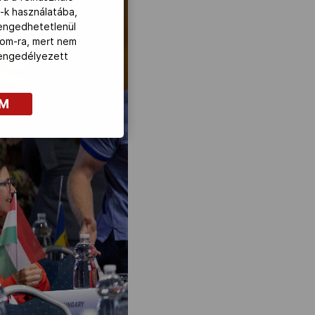
-k használatába,
lengedhetetlenül
com-ra, mert nem
z engedélyezett
OM