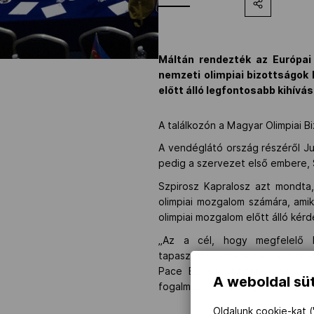
Máltán rendezték az Európai 
nemzeti olimpiai bizottságok
előtt álló legfontosabb kihívá
A találkozón a Magyar Olimpiai B
A vendéglátó ország részéről Jul
pedig a szervezet első embere, 
Szpirosz Kapralosz azt mondta, 
olimpiai mozgalom számára, ami
olimpiai mozgalom előtt álló kér
„Az a cél, hogy megfelelő k
tapasztalatcseréhez és a minden
Pace Bonello elnöknek és csap
A weboldal süt
fogalmazott a görög sportdiplom
Oldalunk cookie-kat (