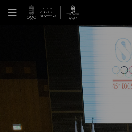
UGRÁS A TARTALOMRA »
Hírek
Galéria
Dakar 2026
Los Angeles 2028
MOB
Kettőskarrier-program