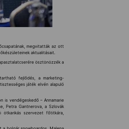
zőcsapatának, megvitatták az ott
őkészületeinek aktualitásait.
tapasztalatcserére ösztönözzék a
artható fejlődés, a marketing-
 tisztességes játék elvén alapuló
on is vendégeskedő – Annamarie
ke, Petra Gantnerova, a Szlovák
 ötkarikás szervezet főtitkára,
rést a bolgár snowboardos, Malena