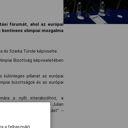
tási fórumát, ahol az európai
a kontinens olimpiai mozgalma
ya és Szarka Tünde képviselte.
Olimpiai Bizottság képviseletében
s különleges pillanat az európai
mpiai bizottságok és az európai
ára a nyílt interakcióhoz, a
oz. Szeretném megköszönni Julian
és a nagylelkű vendéglátást” –
ra a felhasználó