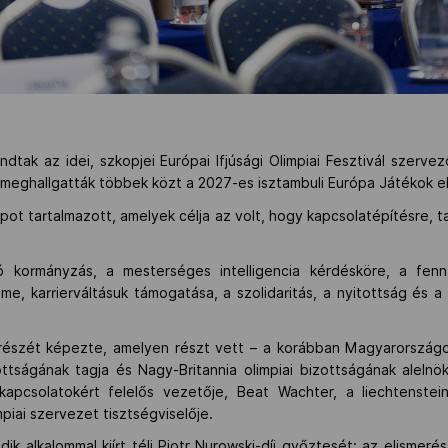
tak az idei, szkopjei Európai Ifjúsági Olimpiai Fesztivál szerve
e meghallgatták többek közt a 2027-es isztambuli Európa Játékok el
ot tartalmazott, amelyek célja az volt, hogy kapcsolatépítésre, 
 kormányzás, a mesterséges intelligencia kérdésköre, a fennt
e, karrierváltásuk támogatása, a szolidaritás, a nyitottság és a
 részét képezte, amelyen részt vett – a korábban Magyarország
ttságának tagja és Nagy-Britannia olimpiai bizottságának alelnö
kapcsolatokért felelős vezetője, Beat Wachter, a liechtensteini
mpiai szervezet tisztségviselője.
ik alkalommal kiírt téli Piotr Nurowski-díj győztesét: az elisme