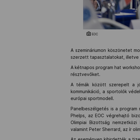
EOC
A szemináriumon köszönetet mond
szerzett tapasztalatokat, illetv
A kétnapos program hat workshop
résztvevőket.
A témák között szerepelt a jó
kommunikáció, a sportolók védelm
európai sportmodell.
Panelbeszélgetés is a program
Phelps, az EOC végrehajtó bizo
Olimpiai Bizottság nemzetközi 
valamint Peter Sherrard, az ír oli
Az eseményen kihirdették a tized