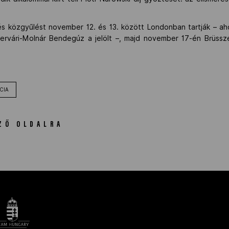
és közgyűlést november 12. és 13. között Londonban tartják – ahol
tervári-Molnár Bendegúz a jelölt –, majd november 17-én Brüssz
CIA
ZŐ OLDALRA