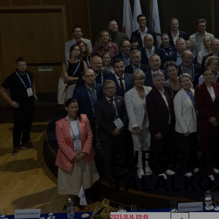
NOB
Társszervezetek
OVEP
Adatbank
EURÓPAI
TALÁLKO
2025.10.14. 09:45