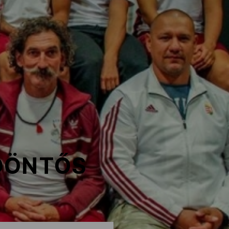
 DÖNTŐS