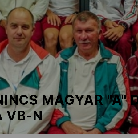
NINCS MAGYAR "A"
A VB-N