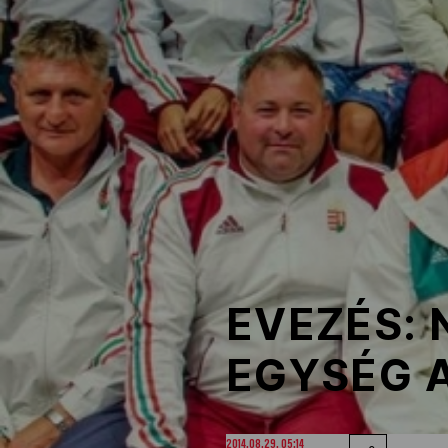
NOB
Társszervezetek
OVEP
Adatbank
EVEZÉS: 
EGYSÉG 
2014.08.29. 05:14