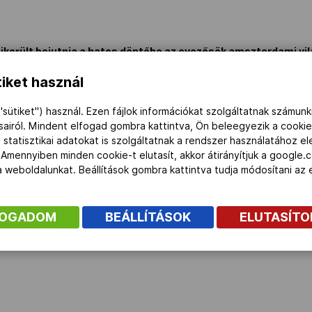
ikerült bejutnia a hatos döntőbe az evezősök amszterdami vi
iket használ
pja szerint a könnyűsúlyú egypárban versenyző magyar sporto
"sütiket") használ. Ezen fájlok információkat szolgáltatnak számunk
mában, a finálés szerepléshez pedig az első három között kellett v
ásairól. Mindent elfogad gombra kattintva, Ön beleegyezik a cookie
t a 7–12. helyért versenyez.
 statisztikai adatokat is szolgáltatnak a rendszer használatához e
 Amennyiben minden cookie-t elutasít, akkor átirányítjuk a google.
mon Béla, Juhász Adrián kormányos nélküli kettes, a Csepregi Gá
 a weboldalunkat. Beállítások gombra kattintva tudja módosítani a
úlyú egypárban versenyző Gyimes Krisztina egyformán az alsó á
armadik helyen végeztek, Gyimes az ötödik helyen ért célba, íg
D-fináléban folytathatja szereplését.
FOGADOM
BEÁLLÍTÁSOK
ELUTASÍT
árevezősök között induló Pétervári-Molnár Bendegúz, Papp Gerge