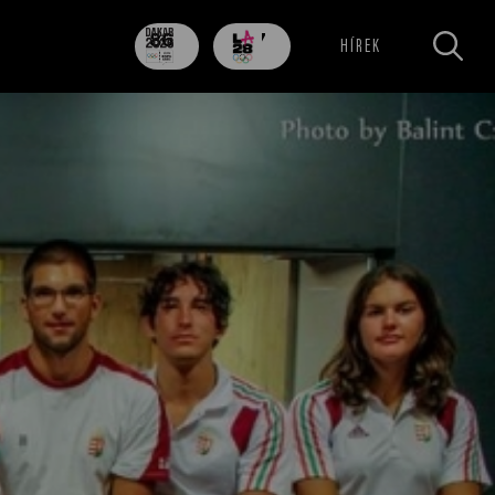
86
707
HÍREK
nap
nap