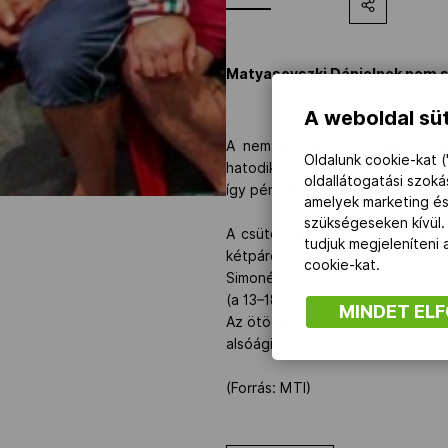
Matyasovszki Dánielnek nem s
A weboldal süt
A nemzetközi szövetség honla
Oldalunk cookie-kat (
hatodik, azaz utolsó lett a futa
oldallátogatási szok
így pénteken a B-döntőben, tehá
amelyek marketing és
szükségeseken kívül.
A csütörtöki versenynapon a Si
tudjuk megjeleníteni
kétpárevezős duó és a normáls
cookie-kat.
Simonék nyertek, Csepregiék a h
(a 13–18. helyért), míg utóbbi a 
MINDET EL
Az ötödik magyar egység, a kétp
alsóági középdöntőben.
(Forrás: MTI)