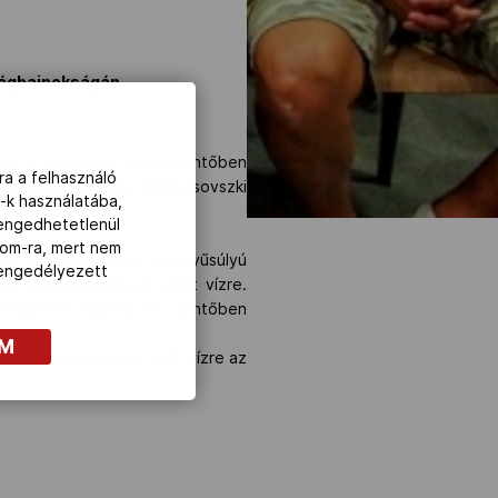
lágbajnokságán.
ló a csütörtöki középdöntőben
ra a felhasználó
olna célba érkeznie. Matyasovszki
-k használatába,
lengedhetetlenül
com-ra, mert nem
bor, Galambos Péter könnyűsúlyú
z engedélyezett
gi középdöntőben szállt vízre.
y előbbi két egység a C-döntőben
OM
ly páros pénteken száll vízre az