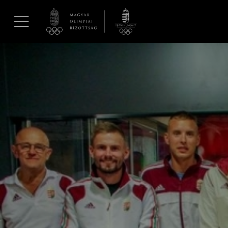
UGRÁS A TARTALOMRA »
Hírek
Galéria
Dakar 2026
Los Angeles 2028
MOB
Kettőskarrier-program