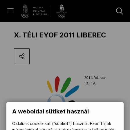
UGRÁS A TARTALOMRA »
Hírek
X. TÉLI EYOF 2011 LIBEREC
Galéria
Dakar 2026
2011. február
13.-19.
Los Angeles 2028
A weboldal sütiket használ
MOB
Oldalunk cookie-kat ("sütiket") használ. Ezen fájlok
információkat szolgáltatnak számunkra a felhasználó