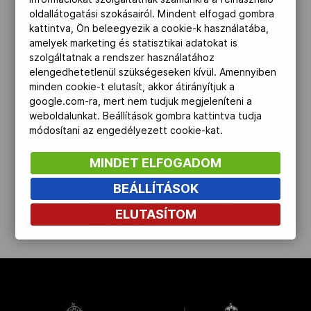
oldallátogatási szokásairól. Mindent elfogad gombra
Kettőskarrier-program
kattintva, Ön beleegyezik a cookie-k használatába,
Magyar Csapat
amelyek marketing és statisztikai adatokat is
Magyar eredmények
szolgáltatnak a rendszer használatához
NOB
elengedhetetlenül szükségeseken kívül. Amennyiben
Magyar eredmények sportágak
minden cookie-t elutasít, akkor átirányítjuk a
google.com-ra, mert nem tudjuk megjeleníteni a
szerint
weboldalunkat. Beállítások gombra kattintva tudja
Társszervezetek
módosítani az engedélyezett cookie-kat.
MINDET ELFOGADOM
OVEP
BEÁLLÍTÁSOK
VISSZA AZ ELŐZŐ
ELUTASÍTOM
OLDALRA
Adatbank