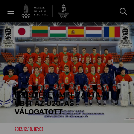
UGRÁS A TARTALOMRA »
Hírek
Galéria
Dakar 2026
EZÜSTÉREMMEL ZÁRTA A
Los Angeles 2028
VB-T AZ U20-AS
VÁLOGATOTT
MOB
2012.12.18. 07:03