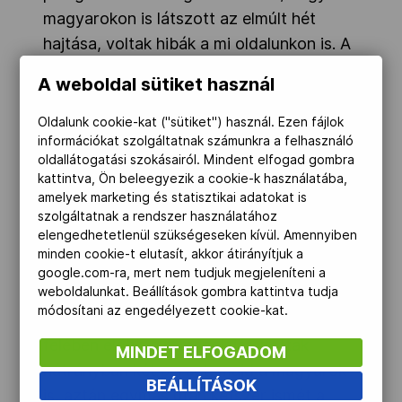
magyarokon is látszott az elmúlt hét
hajtása, voltak hibák a mi oldalunkon is. A
35. percben egy román akciót csak
A weboldal sütiket használ
szabálytalanul tudtak megállítani a piros
mezes mieink, így büntetőből szépíthettek
Oldalunk cookie-kat ("sütiket") használ. Ezen fájlok
információkat szolgáltatnak számunkra a felhasználó
a hazaiak Tranca révén.
oldallátogatási szokásairól. Mindent elfogad gombra
kattintva, Ön beleegyezik a cookie-k használatába,
A harmadik harmadot is mi kezdtük
amelyek marketing és statisztikai adatokat is
szolgáltatnak a rendszer használatához
jobban, Erdély Csanád már a 43. percben
elengedhetetlenül szükségeseken kívül. Amennyiben
eredményes volt, ezzel 5:1-re módosítva
minden cookie-t elutasít, akkor átirányítjuk a
az állást. Szinte folyamatosan a magyar
google.com-ra, mert nem tudjuk megjeleníteni a
weboldalunkat. Beállítások gombra kattintva tudja
fiúk támadtak, de szépnek nem volt
módosítani az engedélyezett cookie-kat.
nevezhető a játék. A játékrész utolsó
felében előbb a románok játszottak
MINDET ELFOGADOM
hátrányban két percet, majd a magyarok
BEÁLLÍTÁSOK
is, aztán egymás után kétszer ismét a