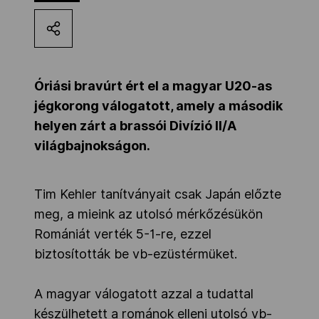
Kettőskarrier-program
NOB
Óriási bravúrt ért el a magyar U20-as
jégkorong válogatott, amely a második
helyen zárt a brassói Divízió II/A
Társszervezetek
világbajnokságon.
OVEP
Tim Kehler tanítványait csak Japán előzte
meg, a mieink az utolsó mérkőzésükön
Adatbank
Romániát verték 5-1-re, ezzel
biztosították be vb-ezüstérmüket.
A magyar válogatott azzal a tudattal
készülhetett a románok elleni utolsó vb-