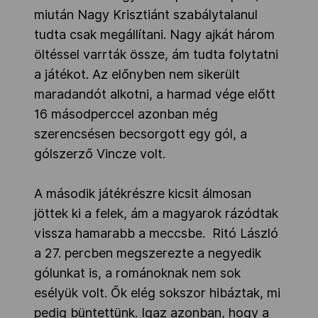
miután Nagy Krisztiánt szabálytalanul
tudta csak megállítani. Nagy ajkát három
öltéssel varrták össze, ám tudta folytatni
a játékot. Az előnyben nem sikerült
maradandót alkotni, a harmad vége előtt
16 másodperccel azonban még
szerencsésen becsorgott egy gól, a
gólszerző Vincze volt.
A második játékrészre kicsit álmosan
jöttek ki a felek, ám a magyarok rázódtak
vissza hamarabb a meccsbe. Ritó László
a 27. percben megszerezte a negyedik
gólunkat is, a románoknak nem sok
esélyük volt. Ők elég sokszor hibáztak, mi
pedig büntettünk. Igaz azonban, hogy a