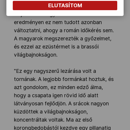
ELUTASÍTOM
hazaiak. Az utolsó két percet pedig aztán
mi játszottuk egyel kevesebben. Az
eredményen ez nem tudott azonban
változtatni, ahogy a román időkérés sem.
A magyarok megszerezték a győzelmet,
és ezzel az ezüstérmet is a brassói
világbajnokságon.
"Ez egy nagyszerű lezárása volt a
tornának. A legjobb formánkat hoztuk, és
azt gondolom, ez minden edző álma,
hogy a csapata igen rövid idő alatt
látványosan fejlődjön. A srácok nagyon
küzdöttek a világbajnokságon,
koncentráltak voltak. Ma az első
korongbedobástól kezdve egy pillanatig