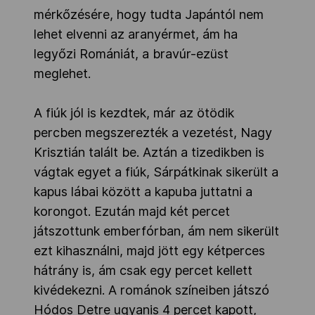
mérkőzésére, hogy tudta Japántól nem
lehet elvenni az aranyérmet, ám ha
legyőzi Romániát, a bravúr-ezüst
meglehet.
A fiúk jól is kezdtek, már az ötödik
percben megszerezték a vezetést, Nagy
Krisztián talált be. Aztán a tizedikben is
vágtak egyet a fiúk, Sárpátkinak sikerült a
kapus lábai között a kapuba juttatni a
korongot. Ezután majd két percet
játszottunk emberfórban, ám nem sikerült
ezt kihasználni, majd jött egy kétperces
hátrány is, ám csak egy percet kellett
kivédekezni. A románok színeiben játszó
Hódos Detre ugyanis 4 percet kapott,