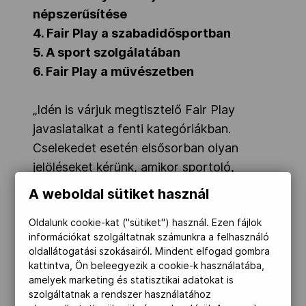
népszerűsítése
4. Fair Play a szabadidősportban
5. A sport szolgálatában
6. Fair Play a művészetben
„Idén is várjuk megtisztelő Fair Play
javaslataikat a fenti kategóriákban.
Cselekedet esetén elsősorban olyan
jelöléseket kérünk, amikor sportoló,
csapat, vagy sportvezető olyan Fair Play
A weboldal sütiket használ
gesztust tett, ami a győzelmébe került,
Oldalunk cookie-kat ("sütiket") használ. Ezen fájlok
kerülhetett volna, vagy hatással volt
információkat szolgáltatnak számunkra a felhasználó
eredményére. Kérjük, a Szabadidősport
oldallátogatási szokásairól. Mindent elfogad gombra
kategóriába jelöljék a szervezett amatőr
kattintva, Ön beleegyezik a cookie-k használatába,
amelyek marketing és statisztikai adatokat is
sporteseményen, vagy akár az iskolai
szolgáltatnak a rendszer használatához
testnevelés keretében történt Fair Play