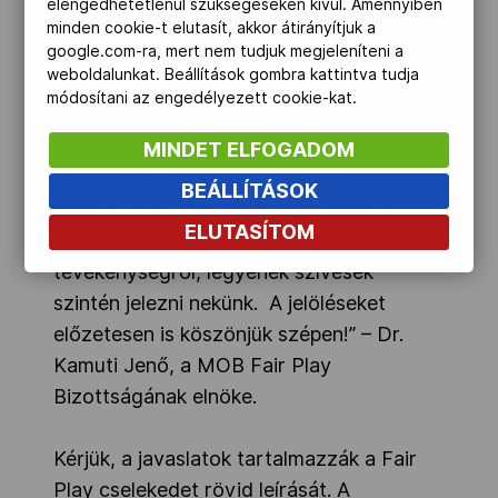
elengedhetetlenül szükségeseken kívül. Amennyiben
tetteket. A kiemelkedő edzői,
minden cookie-t elutasít, akkor átirányítjuk a
google.com-ra, mert nem tudjuk megjeleníteni a
sportvezetői és szervezői példákat a
weboldalunkat. Beállítások gombra kattintva tudja
Sport szolgálatában kategóriába
módosítani az engedélyezett cookie-kat.
javasolják. Amennyiben tudomásuk van a
Fair Play elveit folyamatosan és
MINDET ELFOGADOM
példamutatóan szem előtt tartó
BEÁLLÍTÁSOK
életpályáról, vagy a Fair Play értékek
ELUTASÍTOM
népszerűsítése területén kiemelkedő
tevékenységről, legyenek szívesek
szintén jelezni nekünk. A jelöléseket
előzetesen is köszönjük szépen!” – Dr.
Kamuti Jenő, a MOB Fair Play
Bizottságának elnöke.
Kérjük, a javaslatok tartalmazzák a Fair
Play cselekedet rövid leírását. A