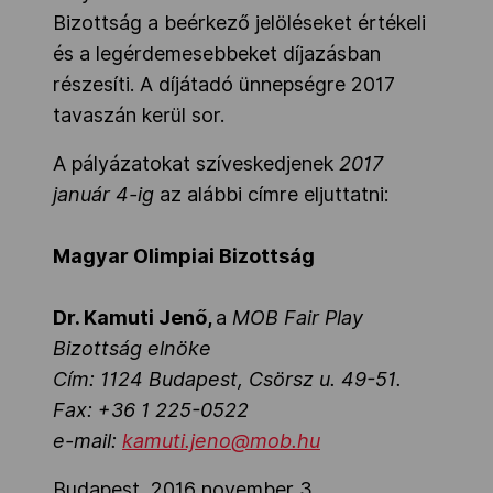
Bizottság a beérkező jelöléseket értékeli
és a legérdemesebbeket díjazásban
részesíti. A díjátadó ünnepségre 2017
tavaszán kerül sor.
A pályázatokat szíveskedjenek
2017
január 4-ig
az alábbi címre eljuttatni:
Magyar Olimpiai Bizottság
Dr. Kamuti Jenő,
a
MOB Fair Play
Bizottság elnöke
Cím: 1124 Budapest, Csörsz u. 49-51.
Fax: +36 1 225-0522
e-mail:
kamuti.jeno@mob.hu
Budapest, 2016 november 3.