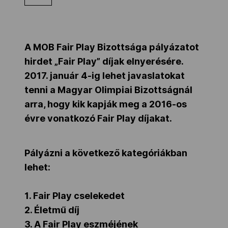
Kettőskarrier-program
A MOB Fair Play Bizottsága pályázatot
NOB
hirdet „Fair Play” díjak elnyerésére.
2017. január 4-ig
lehet javaslatokat
tenni a Magyar Olimpiai Bizottságnál
Társszervezetek
arra, hogy kik kapják meg a
2016-os
évre vonatkozó
Fair Play díjakat.
OVEP
Pályázni a következő kategóriákban
Adatbank
lehet:
1. Fair Play cselekedet
2. Életmű díj
3. A Fair Play eszméjének