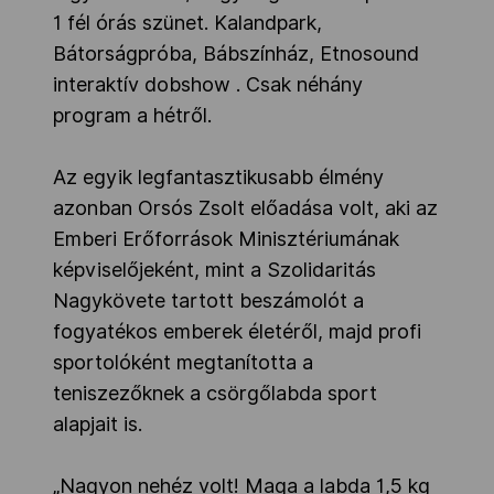
1 fél órás szünet. Kalandpark,
Bátorságpróba, Bábszínház, Etnosound
interaktív dobshow . Csak néhány
program a hétről.
Az egyik legfantasztikusabb élmény
azonban Orsós Zsolt előadása volt, aki az
Emberi Erőforrások Minisztériumának
képviselőjeként, mint a Szolidaritás
Nagykövete tartott beszámolót a
fogyatékos emberek életéről, majd profi
sportolóként megtanította a
teniszezőknek a csörgőlabda sport
alapjait is.
„Nagyon nehéz volt! Maga a labda 1,5 kg