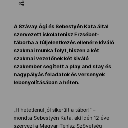
Kettőskarrier-program
A Szávay Ági és Sebestyén Kata által
NOB
szervezett iskolatenisz Erzsébet-
táborba a túljelentkezés ellenére kiváló
szakmai munka folyt, hiszen a két
Társszervezetek
szakmai vezetőnek két kiváló
szakember segített a play and stay és
OVEP
nagypályás feladatok és versenyek
lebonyolításában a héten.
Adatbank
„Hihetetlenül jól sikerült a tábor!” –
mondta Sebestyén Kata, aki idén 12 éve
szervezi a Magyar Tenisz Szövetség