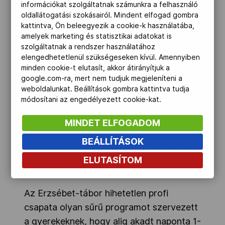
információkat szolgáltatnak számunkra a felhasználó
nagy motiváló tényező volt nap mint nap.
oldallátogatási szokásairól. Mindent elfogad gombra
Utolsó napra egy meglepetést vendéget
kattintva, Ön beleegyezik a cookie-k használatába,
amelyek marketing és statisztikai adatokat is
is hívtam, akinek nagyon örültek a
szolgáltatnak a rendszer használatához
gyerekek. Gálfi Dalma iskolatenisszel
elengedhetetlenül szükségeseken kívül. Amennyiben
kezdte anno, és most Európa egyik
minden cookie-t elutasít, akkor átirányítjuk a
google.com-ra, mert nem tudjuk megjeleníteni a
legjobb utánpótlás teniszezője. Pár
weboldalunkat. Beállítások gombra kattintva tudja
labdamenetet mindenki játszhatott vele
módosítani az engedélyezett cookie-kat.
is.” – mesélte a nemzeti koordinátor.
MINDET ELFOGADOM
Egyébként Dalma most a 2013-as EYOF-
ra készűl, és párosban szerepel a héten a
BEÁLLÍTÁSOK
Római Teniszakadémián rendezendő WTA
ELUTASÍTOM
versenyen is.
Az Erzsébet-tábor hihetetlen profi
csapata olyan sűrű programot szervezett
a gyerekeknek, hogy alig akadt naponta 1-