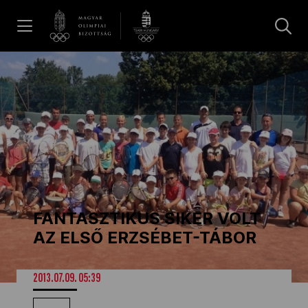
UGRÁS A TARTALOMRA »
Hírek
Galéria
Dakar 2026
FANTASZTIKUS SIKER VOLT
Los Angeles 2028
AZ ELSŐ ERZSÉBET-TÁBOR
MOB
2013.07.09. 05:39