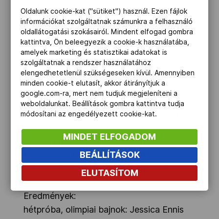
Farkas Györgyi londoni eredményei: 100
Oldalunk cookie-kat ("sütiket") használ. Ezen fájlok
m gát: 14.33 mp (932 p), magasugrás:
információkat szolgáltatnak számunkra a felhasználó
1,80 m (978 p), súlylökés: 13,55 m (764 p),
oldallátogatási szokásairól. Mindent elfogad gombra
kattintva, Ön beleegyezik a cookie-k használatába,
200 m: 25.72 mp (822 p), távolugrás: 6,07
amelyek marketing és statisztikai adatokat is
m (871 p), gerelyhajítás: 46,52 m (793 p),
szolgáltatnak a rendszer használatához
800 m: 2:17.83 p (853 p).
elengedhetetlenül szükségeseken kívül. Amennyiben
minden cookie-t elutasít, akkor átirányítjuk a
google.com-ra, mert nem tudjuk megjeleníteni a
A győzelmet a papírformának és a hazai
weboldalunkat. Beállítások gombra kattintva tudja
közönség várakozásának megfelelően a
módosítani az engedélyezett cookie-kat.
2009-ben világ-, 2010-ben Európa-
MINDET ELFOGADOM
bajnok brit Jessica Ennis szerezte meg,
BEÁLLÍTÁSOK
fölényesen, 6955 ponttal. Ennél csak
négyen értek el jobb eredményt a világon.
ELUTASÍTOM
Eredmények:
hétpróba, olimpiai bajnok: Jessica Ennis