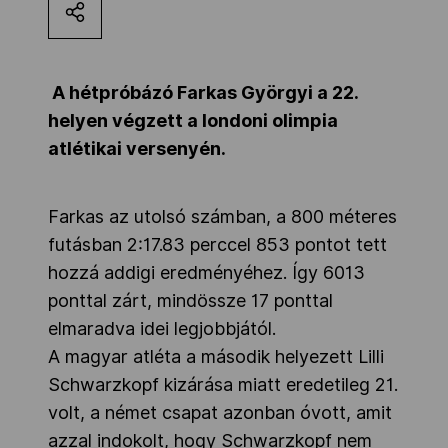
Kettőskarrier-program
A hétpróbázó Farkas Györgyi a 22.
NOB
helyen végzett a londoni olimpia
atlétikai versenyén.
Társszervezetek
Farkas az utolsó számban, a 800 méteres
futásban 2:17.83 perccel 853 pontot tett
OVEP
hozzá addigi eredményéhez. Így 6013
ponttal zárt, mindössze 17 ponttal
Adatbank
elmaradva idei legjobbjától.
A magyar atléta a második helyezett Lilli
Schwarzkopf kizárása miatt eredetileg 21.
volt, a német csapat azonban óvott, amit
azzal indokolt, hogy Schwarzkopf nem