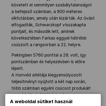
követett el semmilyen szabálytalanságot
a befejező számban, a 800 méteres
síkfutásban, amely után kizárták. Az óvást
elfogadták, Schwarzkopf visszakapta
pontjait, és második lett, aminek
következtében Farkas eggyel hátrébb
csúszott a rangsorban a 22. helyre.
Pekingben 5760 ponttal a 28. volt, így
pontszámban és helyezésben is előre
lépett.
A Honvéd atlétája kiegyensúlyozott
teljesítményt nyújtott a két nap során,
több számban egyéni csúcsot produkált
vagy idei legjobbját érte el.
A weboldal sütiket használ