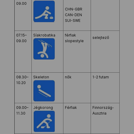
09.00
Cube
Kettőskarrier-program
CHN-GBR
Curling
CAN-DEN
Center
SUI-SWE
NOB
07.15–
Síakrobatika
férfiak
Rosa
selejtező
09.00
slopestyle
Khutor
Extrem
Center
Társszervezetek
OVEP
08.30–
Skeleton
nők
1-2 futam
Sanki
10.20
Sliding
Center
Adatbank
09.00–
Jégkorong
Férfiak
Finnország-
Bolsho
11.30
Ausztria
Ice
Dome