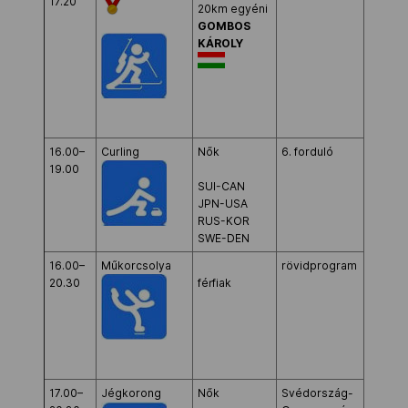
17.20
Cross
20km egyéni
Countr
GOMBOS
Ski &
KÁROLY
Biathlo
Center
16.00–
Curling
Nők
6. forduló
Ice
19.00
Cube
SUI-CAN
Curling
JPN-USA
Center
RUS-KOR
SWE-DEN
16.00–
Műkorcsolya
rövidprogram
Iceber
20.30
férfiak
Skatin
Palace
17.00–
Jégkorong
Nők
Svédország-
Shayb