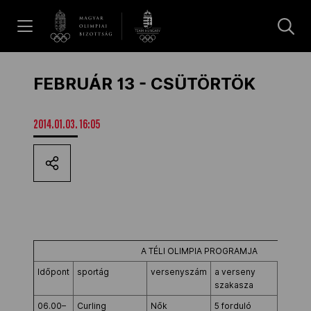
UGRÁS A TARTALOMRA »
Hírek
FEBRUÁR 13 - CSÜTÖRTÖK
Galéria
2014.01.03. 16:05
Dakar 2026
Los Angeles 2028
A TÉLI OLIMPIA PROGRAMJA
Időpont
sportág
versenyszám
a verseny
Helysz
MOB
szakasza
06.00–
Curling
Nők
5 forduló
Ice