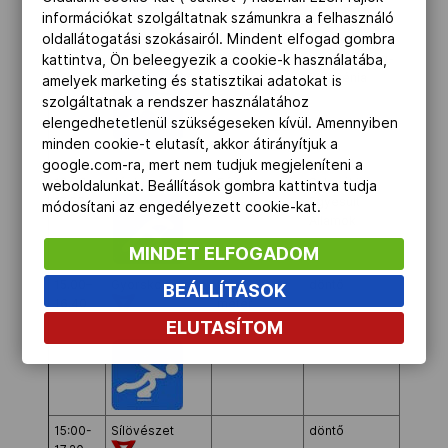
SUI-RUS
információkat szolgáltatnak számunkra a felhasználó
NOr-SWE
oldallátogatási szokásairól. Mindent elfogad gombra
13.30–
Jégkorong
Férfiak
Oroszország-
Bolsho
kattintva, Ön beleegyezik a cookie-k használatába,
16.00
Szlovénia
Ice
amelyek marketing és statisztikai adatokat is
Dome
szolgáltatnak a rendszer használatához
elengedhetetlenül szükségeseken kívül. Amennyiben
minden cookie-t elutasít, akkor átirányítjuk a
google.com-ra, mert nem tudjuk megjeleníteni a
13.30–
Jégkorong
Férfiak
Szlovákia-
Shayb
weboldalunkat. Beállítások gombra kattintva tudja
17.00
Egyesült
Arena
módosítani az engedélyezett cookie-kat.
Államok
MINDET ELFOGADOM
15.00–
Gyorskorcsolya
Női 1000
döntő
Adler
BEÁLLÍTÁSOK
16.40
méter
Arena
Skatin
ELUTASÍTOM
Center
15:00-
Sílövészet
döntő
LAURA