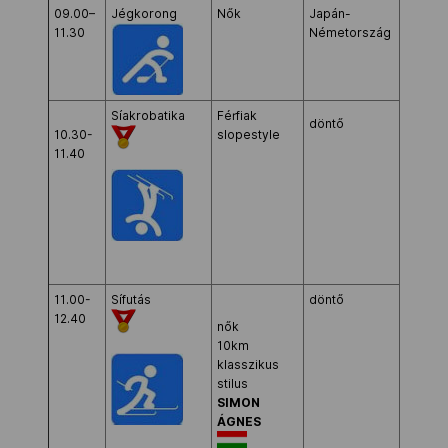
09.00–
Jégkorong
Nők
Japán-
Shayb
11.30
Németország
Arena
Síakrobatika
Férfiak
Rosa
döntő
10.30-
slopestyle
Khutor
11.40
Extrem
Center
11.00-
Sífutás
döntő
LAURA
12.40
Cross
nők
Countr
10km
Ski &
klasszikus
Biathlo
stilus
Center
SIMON
ÁGNES