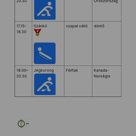
20.30
Oroszország
Arena
17.15–
Szánkó
csapat váltó
döntő
Sanki
18.30
Sliding
Center
18.00–
Jégkorong
Férfiak
Kanada-
Bolsho
20.30
Norvégia
Ice
Dome